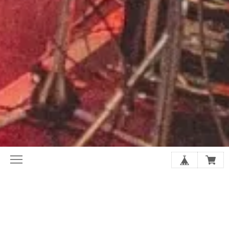
初めてならここから。ホリレコ定番
今月の注目作品（新譜・予約）
50選
2020年代オルタナ入門盤20選