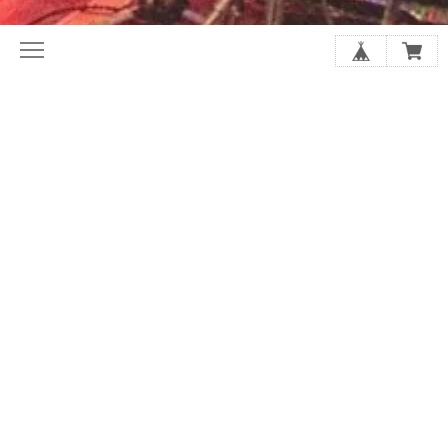
初めてならここから。ホリレコ定番
今月の注目作品（新譜・予約）
50選
2020年代オルタナ入門盤20選
夏に聴きたい20選
シューゲイザーの厳選20選
アジア・インディー特集
店長があなたにおすすめを選びます
SALE
GOODS
アーティストから探す
スプリット/V.A.
レーベルで探す
ジャンルで探す
フォーマットで探す