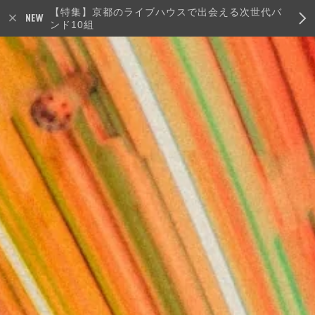
【特集】京都のライブハウスで出会える次世代バ
ンド10組