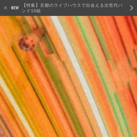
【特集】京都のライブハウスで出会える次世代バ
ンド10組