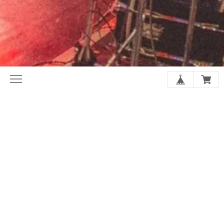
初めてならここから。ホリレコ定番
今月の注目作品（新譜・予約）
50選
2020年代オルタナ入門盤20選
夏に聴きたい20選
シューゲイザーの厳選20選
アジア・インディー特集
店長があなたにおすすめを選びます
SALE
GOODS