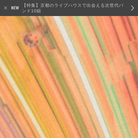
【特集】京都のライブハウスで出会える次世代バ
ンド10組