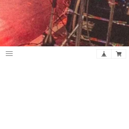
初めてならここから。ホリレコ定番
今月の注目作品（新譜・予約）
50選
2020年代オルタナ入門盤20選
夏に聴きたい20選
シューゲイザーの厳選20選
アジア・インディー特集
店長があなたにおすすめを選びます
SALE
GOODS