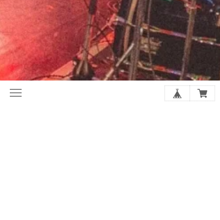
初めてならここから。ホリレコ定番
今月の注目作品（新譜・予約）
50選
2020年代オルタナ入門盤20選
夏に聴きたい20選
シューゲイザーの厳選20選
アジア・インディー特集
店長があなたにおすすめを選びます
SALE
GOODS