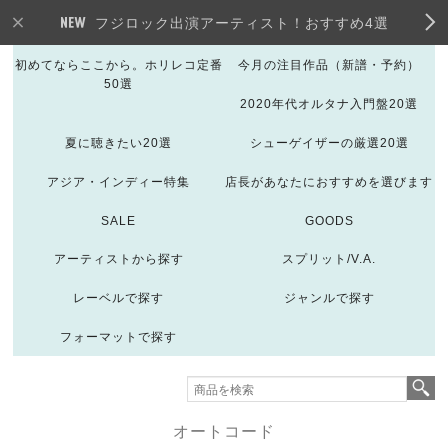
フジロック出演アーティスト！おすすめ4選
初めてならここから。ホリレコ定番
今月の注目作品（新譜・予約）
50選
2020年代オルタナ入門盤20選
夏に聴きたい20選
シューゲイザーの厳選20選
アジア・インディー特集
店長があなたにおすすめを選びます
SALE
GOODS
アーティストから探す
スプリット/V.A.
レーベルで探す
ジャンルで探す
フォーマットで探す
オートコード