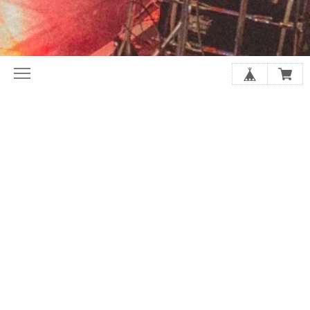
初めてならここから。ホリレコ定番
今月の注目作品（新譜・予約）
50選
2020年代オルタナ入門盤20選
夏に聴きたい20選
シューゲイザーの厳選20選
アジア・インディー特集
店長があなたにおすすめを選びます
SALE
GOODS
アーティストから探す
スプリット/V.A.
レーベルで探す
ジャンルで探す