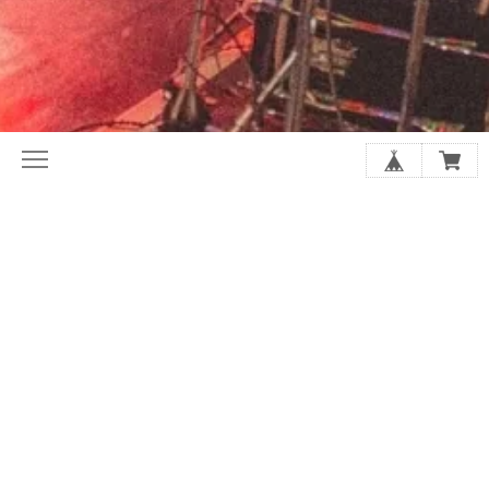
初めてならここから。ホリレコ定番
今月の注目作品（新譜・予約）
50選
2020年代オルタナ入門盤20選
夏に聴きたい20選
シューゲイザーの厳選20選
アジア・インディー特集
店長があなたにおすすめを選びます
SALE
GOODS
アーティストから探す
スプリット/V.A.