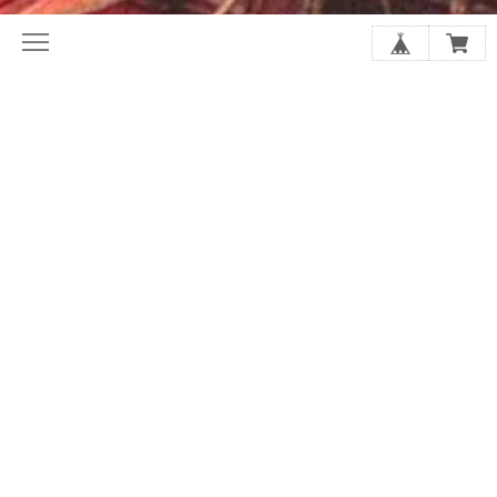
初めてならここから。ホリレコ定番
今月の注目作品（新譜・予約）
50選
2020年代オルタナ入門盤20選
夏に聴きたい20選
シューゲイザーの厳選20選
アジア・インディー特集
店長があなたにおすすめを選びます
SALE
GOODS
アーティストから探す
スプリット/V.A.
レーベルで探す
ジャンルで探す
フォーマットで探す