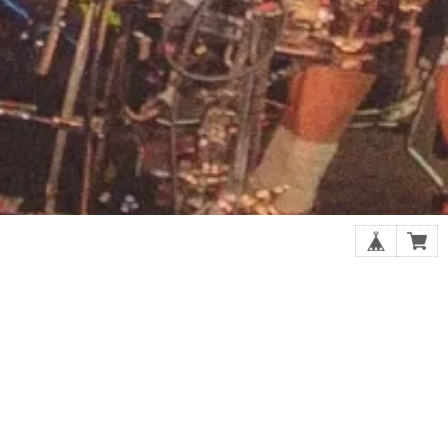
0選
シューゲイザーの厳選20選
GOODS
ら探す
スプリット/V.A.