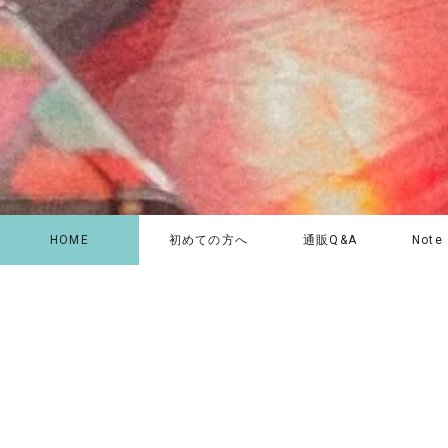
HOME
初めての方へ
通販Q&A
Note
初めてならここから。ホリレコ
今月の注
定番50選
アジア