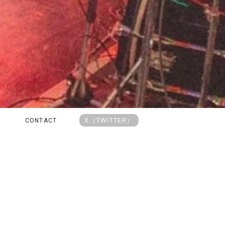
X（TWITTER）
CONTACT
目作品（新譜・予約）
2020年代オルタナ入門盤20選
夏に聴きたい2
・インディー特集
店長があなたにおすすめを選び
SALE
ます
アーティストか