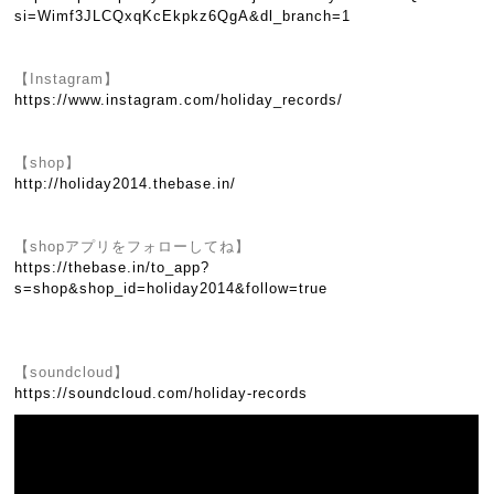
si=Wimf3JLCQxqKcEkpkz6QgA&dl_branch=1
【Instagram】
https://www.instagram.com/holiday_records/
【shop】
http://holiday2014.thebase.in/
【shopアプリをフォローしてね】
https://thebase.in/to_app?
s=shop&shop_id=holiday2014&follow=true
【soundcloud】
https://soundcloud.com/holiday-records