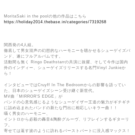
MoritaSaki in the poolの他の作品はこちら
https://holiday2014.thebase.in/categories/7319268
関西発の4人組。
徹底して男女混声の幻想的なハーモニーを聴かせるシューゲイズバ
ンド、遂にフルアルバムです。
活動間も無く Ringo Deathstarrの共演に抜擢、そして今作は国内
外のインディー、シューゲイズリリースする名門Vinyl Junkieか
ら！
インタビューではCruyff In The Bedroomからの影響を語ってい
た、日本のシューゲイズシーン受け継ぐ新世代。
MV曲「MIRROR'S EDGE」が
バンドの心意気感じるようなシューゲイザー王道の魅力がギチギチ
に詰め込まれたバンドの新たな門出に相応しいキラー曲！！
囁く男女のハーモニー、
イントロから必殺の轟音&陶酔グルーヴ、リフレインするギターリ
フ。
寄せては返す波のように訪れるバーストパートに没入感マックス！