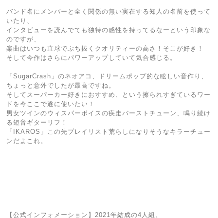
バンド名にメンバーと全く関係の無い実在する知人の名前を使って
いたり、
インタビューを読んでても独特の感性を持ってるなーという印象な
のですが、
楽曲はいつも直球でぶち抜くクオリティーの高さ！そこが好き！
そして今作はさらにパワーアップしていて気合感じる。
「SugarCrash」のネオアコ、ドリームポップ的な眩しい音作り、
ちょっと意外でしたが最高ですね。
そしてスーパーカー好きにおすすめ、という擦られすぎているワー
ドを今ここで遂に使いたい！
男女ツインのウィスパーボイスの疾走バーストチューン、鳴り続け
る短音ギターリフ！
「IKAROS」この先プレイリスト荒らしになりそうなキラーチュー
ンだよこれ。
【公式インフォメーション】2021年結成の4人組。