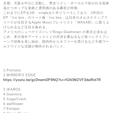
京都、大阪を中心に活動し、男女ツイン・ボーカルで紡がれる低体
温かつポップな楽曲と透明感のある轟音が特徴。
これまでにEPを2作、singleを1 作リリースしており、2作目の
EP「Ice box」のリード曲「Ice box」は日本のオルタナティブフ
リークが注目するApple Musicプレイリスト「WASABI」に取り上
げられるなど注目を集める。
アメリカのシューゲイズバンドRingo Deathstarr の東京公演をは
じめ、来日海外アーティストとの共演を重ねるなど徐々にライブシ
ーンで頭角を表し始め、国内外からオファーを受けるなど今後ワー
ルドワイドな活躍が期待されるバンド。
1.Portraits
2.MIRROR'S EDGE
https://youtu.be/gzDnwmDP9NQ?si=fGN3MZVF3dwRtd7R
3.IKAROS
4.Guernica
5.SugarCrash
6.wallflower
7.Enrique