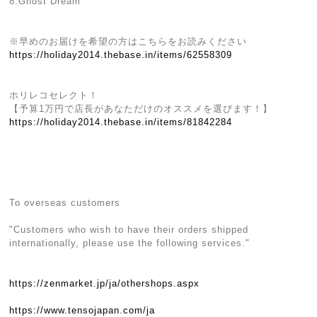
8.Ghost Dream
※早めのお届けを希望の方はこちらをお読みください
https://holiday2014.thebase.in/items/62558309
ホリレコセレクト！
【予算1万円で店長があなただけのオススメを選びます！】
https://holiday2014.thebase.in/items/81842284
To overseas customers
"Customers who wish to have their orders shipped
internationally, please use the following services."
https://zenmarket.jp/ja/othershops.aspx
https://www.tensojapan.com/ja