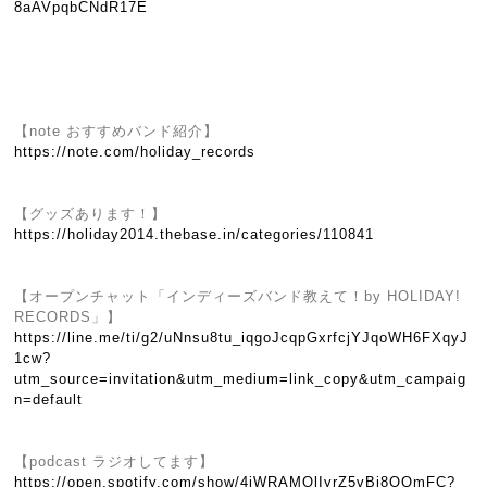
8aAVpqbCNdR17E
【note おすすめバンド紹介】
https://note.com/holiday_records
【グッズあります！】
https://holiday2014.thebase.in/categories/110841
【オープンチャット「インディーズバンド教えて！by HOLIDAY!
RECORDS」】
https://line.me/ti/g2/uNnsu8tu_iqgoJcqpGxrfcjYJqoWH6FXqyJ
1cw?
utm_source=invitation&utm_medium=link_copy&utm_campaig
n=default
【podcast ラジオしてます】
https://open.spotify.com/show/4jWRAMOlIyrZ5vBi8OQmFC?