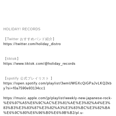
HOLIDAY! RECORDS
【Twitter おすすめバンド紹介】
https://twitter.com/holiday_distro
【tiktok】
https://www.tiktok.com/@holiday_records
【spotify 公式プレイリスト 】
https://open.spotify.com/playlist/3wmUWGXcQiGPaJvLKQ2kb
y?si=f0a7590e93134cc1
https://music.apple.com/jp/playlist/weekly-new-japanese-rock-
%E6%97%A5%E6%9C%AC%E3%81%AE%E3%82%A4%E3%
83%B3%E3%83%87%E3%82%A3%E3%83%BC%E3%82%BA
%E6%9C%80%E6%96%B0%E6%9B%B2/pl.u-