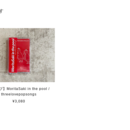
す
MoritaSaki in the pool /
threelovepopsongs
¥3,080