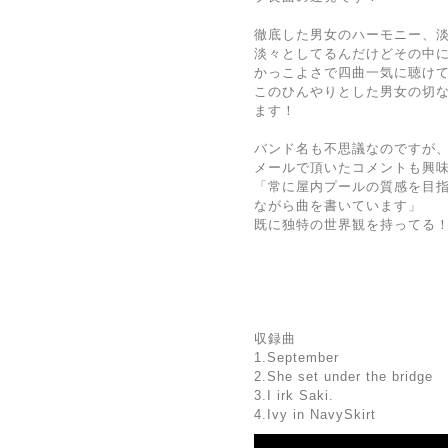
徹底した男女のハーモニー、
淡々としてるんだけどその中
かっこよさで四曲一気に聴け
このひんやりとした男女の切
ます！
バンド名も不思議なのですが
メールで頂いたコメントも興
「常に屋内プールの質感を目
ながら曲を書いています」
既に独特の世界観を持ってる
収録曲
1.September
2.She set under the bridge
3.I irk Saki.
4.Ivy in NavySkirt