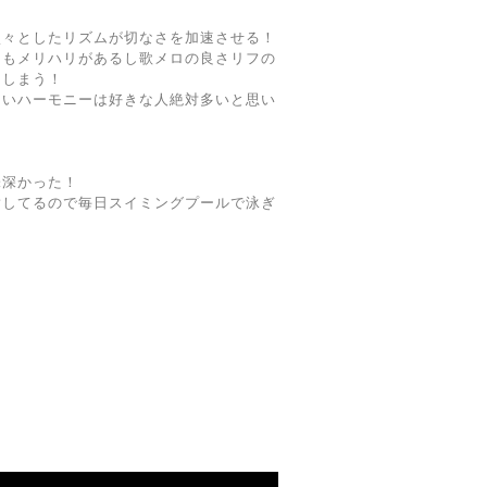
淡々としたリズムが切なさを加速させる！
にもメリハリがあるし歌メロの良さリフの
てしまう！
ないハーモニーは好きな人絶対多いと思い
、
味深かった！
指してるので毎日スイミングプールで泳ぎ
！