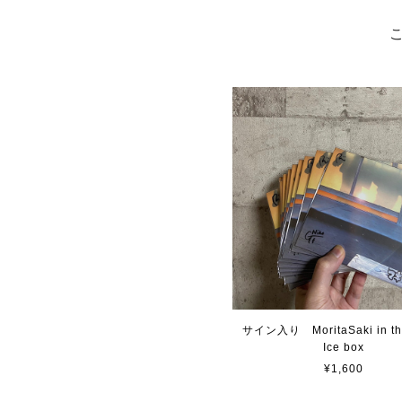
サイン入り MoritaSaki in the
Ice box
¥1,600