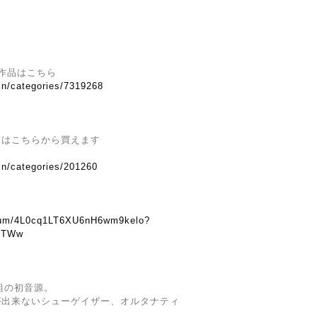
lの他の作品はこちら
.in/categories/7319268
めはこちらから買えます
in/categories/201260
album/4L0cq1LT6XU6nH6wm9kelo?
TTWw
組の初音源。
が出来ないシューゲイザー、オルタナティ