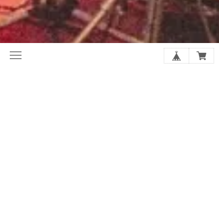
初めてならここから。ホリレコ定番
今月の注目作品（新譜・予約）
50選
2020年代オルタナ入門盤20選
夏に聴きたい20選
シューゲイザーの厳選20選
アジア・インディー特集
店長があなたにおすすめを選びます
SALE
GOODS
アーティストから探す
スプリット/V.A.
レーベルで探す
ジャンルで探す