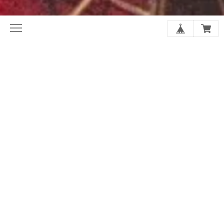
初めてならここから。ホリレコ定番
今月の注目作品（新譜・予約）
50選
2020年代オルタナ入門盤20選
夏に聴きたい20選
シューゲイザーの厳選20選
アジア・インディー特集
店長があなたにおすすめを選びます
SALE
GOODS
アーティストから探す
スプリット/V.A.
レーベルで探す
ジャンルで探す
フォーマットで探す