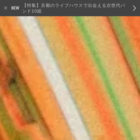
【特集】京都のライブハウスで出会える次世代バ
ンド10組