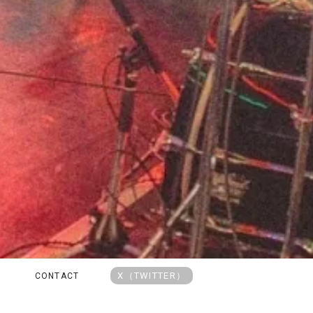
X（TWITTER）
CONTACT