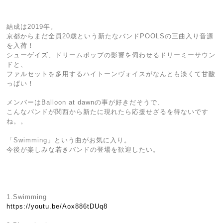
結成は2019年。
京都からまだ全員20歳という新たなバンドPOOLSの三曲入り音源
を入荷！
シューゲイズ、ドリームポップの影響を伺わせるドリーミーサウン
ドと、
ファルセットを多用するハイトーンヴォイスがなんとも淡くて甘酸
っぱい！
メンバーはBalloon at dawnの事が好きだそうで、
こんなバンドが関西から新たに現れたら応援せざるを得ないです
ね。。
「Swimming」という曲がお気に入り。
今後が楽しみな若きバンドの登場を歓迎したい。
1.Swimming
https://youtu.be/Aox886tDUq8