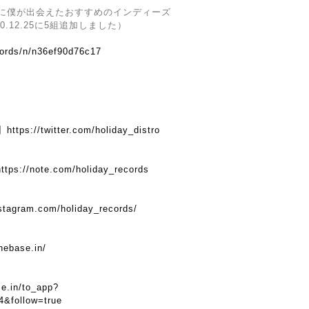
0年に僕が出会えたおすすめのインディーズ
0.12.25に5組追加しました）
cords/n/n36ef90d76c17
】
https://twitter.com/holiday_distro
https://note.com/holiday_records
nstagram.com/holiday_records/
hebase.in/
se.in/to_app?
4&follow=true