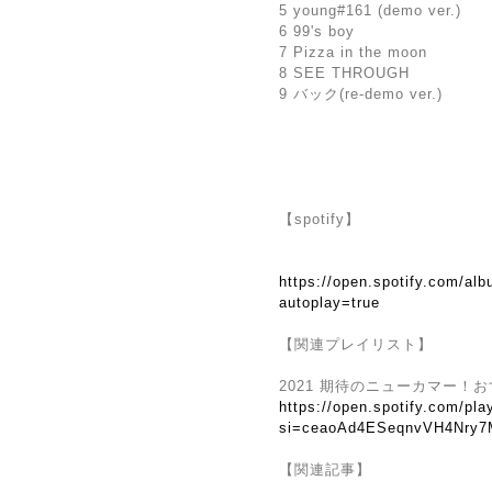
5 young#161 (demo ver.)
6 99's boy
7 Pizza in the moon
8 SEE THROUGH
9 バック(re-demo ver.)
【spotify】
https://open.spotify.com/
autoplay=true
【関連プレイリスト】
2021 期待のニューカマー！
https://open.spotify.com/p
si=ceaoAd4ESeqnvVH4Nry
【関連記事】