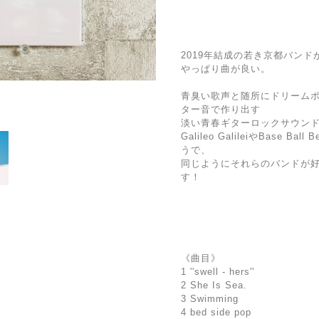
2019年結成の若き京都バン
やっぱり曲が良い。
青臭い歌声と随所にドリーム
ター音で作り出す
淡い青春ギターロックサウン
Galileo GalileiやBase Ba
うで、
同じようにそれらのバンドが
す！
《曲目》
1 ''swell - hers''
2 She Is Sea.
3 Swimming
4 bed side pop