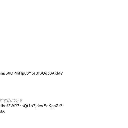
album/50OPwHp60Yt4Uf3Qqp8AxM?
おすすめバンド
laylist/2WP7zoQt1s7jdevEoKgoZr?
7MA