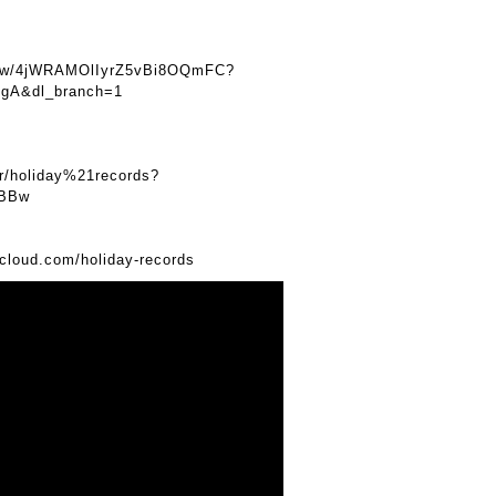
show/4jWRAMOlIyrZ5vBi8OQmFC?
gA&dl_branch=1
er/holiday%21records?
mBBw
dcloud.com/holiday-records