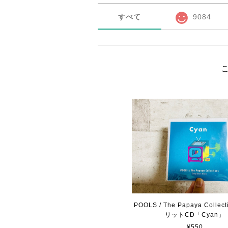
すべて
9084
POOLS / The Papaya Collec
リットCD「Cyan」
¥550