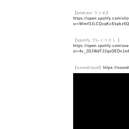
【podcast ラジオ】
https://open.spotify.com/
si=Wimf3JLCQxqKcEkpkz6Q
【spotify プレイリスト 】
https://open.spotify.com/us
si=4v_2DJWdTJ2qsDEDv1
【soundcloud】
https://soun