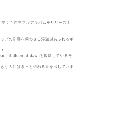
ドが早くも自主フルアルバムをリリース！
ポップの影響を伺わせる浮遊感あふれるギ
ド！
ll Bear、Balloon at dawnを敬愛しているそ
好きな人にはきっと伝わる音を出していま