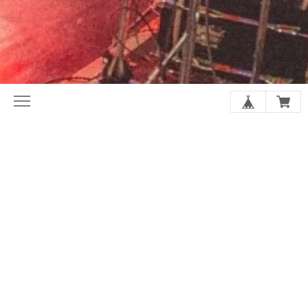
初めてならここから。ホリレコ定番
今月の注目作品（新譜・予約）
50選
2020年代オルタナ入門盤20選
夏に聴きたい20選
シューゲイザーの厳選20選
アジア・インディー特集
店長があなたにおすすめを選びます
SALE
GOODS
アーティストから探す
スプリット/V.A.