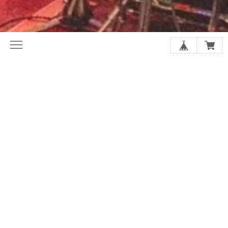
初めてならここから。ホリレコ定番
今月の注目作品（新譜・予約）
50選
2020年代オルタナ入門盤20選
夏に聴きたい20選
シューゲイザーの厳選20選
アジア・インディー特集
店長があなたにおすすめを選びます
SALE
GOODS
アーティストから探す
スプリット/V.A.
レーベルで探す
ジャンルで探す