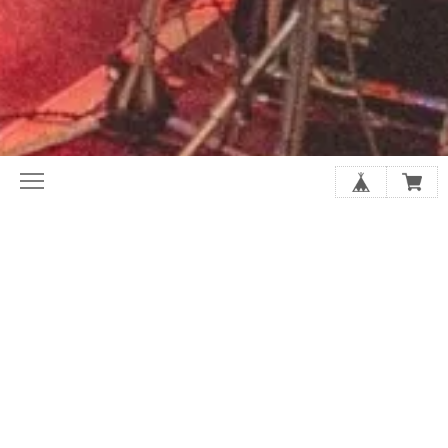
初めてならここから。ホリレコ定番
今月の注目作品（新譜・予約）
50選
2020年代オルタナ入門盤20選
夏に聴きたい20選
シューゲイザーの厳選20選
アジア・インディー特集
店長があなたにおすすめを選びます
SALE
GOODS