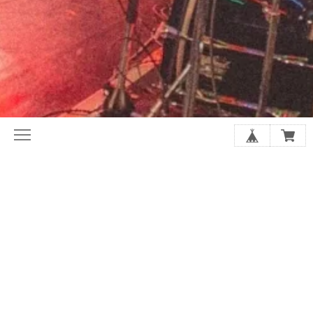
初めてならここから。ホリレコ定番
今月の注目作品（新譜・予約）
50選
2020年代オルタナ入門盤20選
夏に聴きたい20選
シューゲイザーの厳選20選
アジア・インディー特集
店長があなたにおすすめを選びます
SALE
GOODS