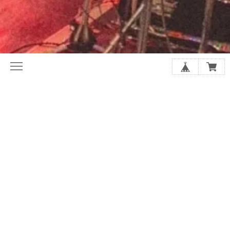
初めてならここから。ホリレコ定番
今月の注目作品（新譜・予約）
50選
2020年代オルタナ入門盤20選
夏に聴きたい20選
シューゲイザーの厳選20選
アジア・インディー特集
店長があなたにおすすめを選びます
SALE
GOODS
アーティストから探す
スプリット/V.A.