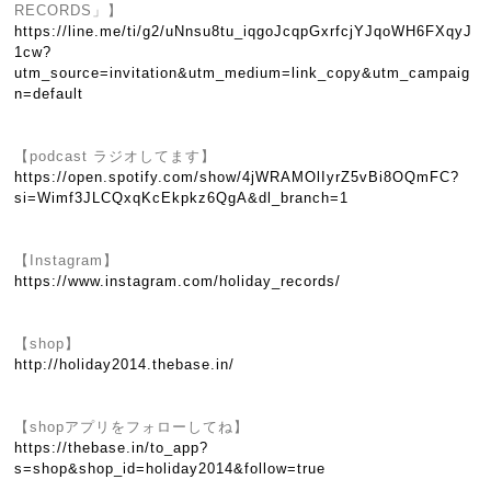
RECORDS」】
https://line.me/ti/g2/uNnsu8tu_iqgoJcqpGxrfcjYJqoWH6FXqyJ
1cw?
utm_source=invitation&utm_medium=link_copy&utm_campaig
n=default
【podcast ラジオしてます】
https://open.spotify.com/show/4jWRAMOlIyrZ5vBi8OQmFC?
si=Wimf3JLCQxqKcEkpkz6QgA&dl_branch=1
【Instagram】
https://www.instagram.com/holiday_records/
【shop】
http://holiday2014.thebase.in/
【shopアプリをフォローしてね】
https://thebase.in/to_app?
s=shop&shop_id=holiday2014&follow=true