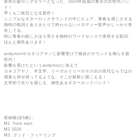
前作が超ロングセラーとなった、2020年結成の東京の次世代バン
ド！
早くも二枚目となる新作！
シンプルなギターロックサウンドの中にピュア、青春を感じさせる
独特の歌詞とありきたりで終わらないメロディー歌声がしっかり存
在してる。
特に青春の眩しさほろ苦さを独特のワードセンスで表現する歌詞、
ほんと個性あります！
andymoriやカネコアヤノに影響受けて独自のサウンドを鳴らす新
世代！
影響を受けたというandymoriに加えて
カネコアヤノ、羊文学、リーガルリリーのその次の世代ならではの
感覚も併せ持ってるような。そこが新鮮に聴こえる！
文学的で尖りを感じる、個性あるギターロックバンド！
収録曲(全5曲)：
M1. from east
M2.2020
M3. グッド・フィーリング