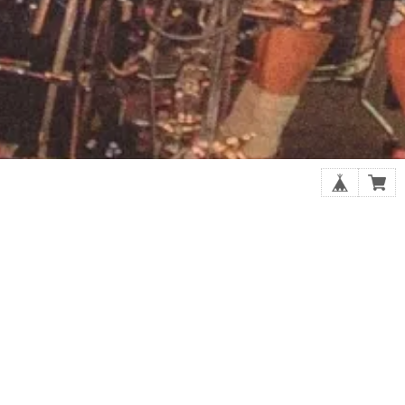
0選
シューゲイザーの厳選20選
GOODS
ら探す
スプリット/V.A.