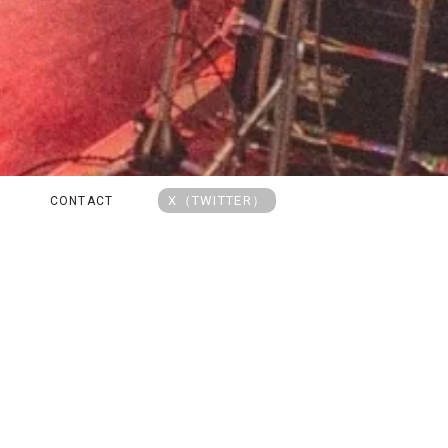
X（TWITTER）
CONTACT
目作品（新譜・予約）
2020年代オルタナ入門盤20選
夏に聴きたい2
・インディー特集
店長があなたにおすすめを選び
SALE
ます
アーティストか
ャンルで探す
フォーマットで探す