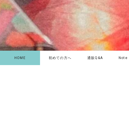
HOME
初めての方へ
通販Q&A
Note
初めてならここから。ホリレコ
今月の注
定番50選
アジア
レーベルで探す
ジ