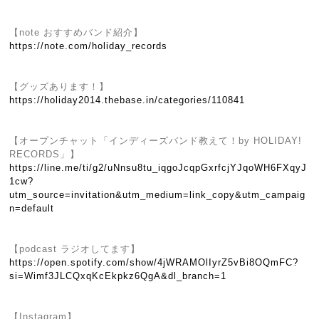
【note おすすめバンド紹介】
https://note.com/holiday_records
【グッズあります！】
https://holiday2014.thebase.in/categories/110841
【オープンチャット「インディーズバンド教えて！by HOLIDAY!
RECORDS」】
https://line.me/ti/g2/uNnsu8tu_iqgoJcqpGxrfcjYJqoWH6FXqyJ
1cw?
utm_source=invitation&utm_medium=link_copy&utm_campaig
n=default
【podcast ラジオしてます】
https://open.spotify.com/show/4jWRAMOlIyrZ5vBi8OQmFC?
si=Wimf3JLCQxqKcEkpkz6QgA&dl_branch=1
【Instagram】