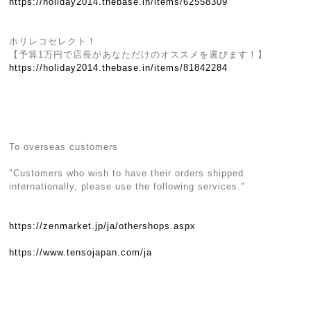
https://holiday2014.thebase.in/items/62558309
ホリレコセレクト！
【予算1万円で店長があなただけのオススメを選びます！】
https://holiday2014.thebase.in/items/81842284
To overseas customers
"Customers who wish to have their orders shipped
internationally, please use the following services."
https://zenmarket.jp/ja/othershops.aspx
https://www.tensojapan.com/ja