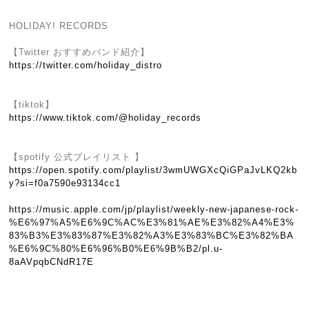
HOLIDAY! RECORDS
【Twitter おすすめバンド紹介】
https://twitter.com/holiday_distro
【tiktok】
https://www.tiktok.com/@holiday_records
【spotify 公式プレイリスト 】
https://open.spotify.com/playlist/3wmUWGXcQiGPaJvLKQ2kb
y?si=f0a7590e93134cc1
https://music.apple.com/jp/playlist/weekly-new-japanese-rock-
%E6%97%A5%E6%9C%AC%E3%81%AE%E3%82%A4%E3%
83%B3%E3%83%87%E3%82%A3%E3%83%BC%E3%82%BA
%E6%9C%80%E6%96%B0%E6%9B%B2/pl.u-
8aAVpqbCNdR17E