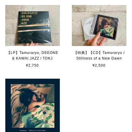
【LP】Tamuraryo, DEEONE
【特典】【CD】Tamuraryo /
& KAWAI JAZZ / TDKJ
Stillness of a New Dawn
¥2,750
¥2,500