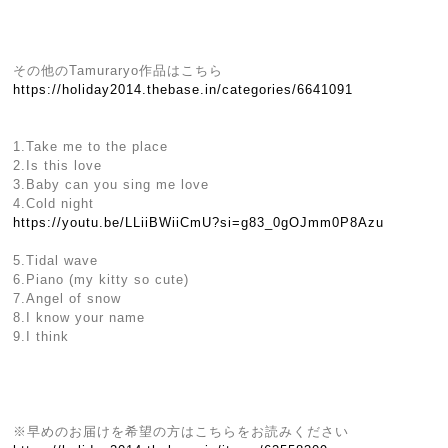
その他のTamuraryo作品はこちら
https://holiday2014.thebase.in/categories/6641091
1.Take me to the place
2.Is this love
3.Baby can you sing me love
4.Cold night
https://youtu.be/LLiiBWiiCmU?si=g83_0gOJmm0P8Azu
5.Tidal wave
6.Piano (my kitty so cute)
7.Angel of snow
8.I know your name
9.I think
※早めのお届けを希望の方はこちらをお読みください