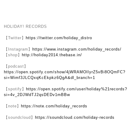
HOLIDAY! RECORDS
【Twitter】
https://twitter.com/holiday_distro
【Instagram】
https://www.instagram.com/holiday_records/
【shop】
http://holiday2014.thebase.in/
【podcast】
https://open.spotify.com/show/4jWRAMOlIyrZ5vBi8OQmFC?
si=Wimf3JLCQxqKcEkpkz6QgA&dl_branch=1
【spotify】
https://open.spotify.com/user/holiday%21records?
si=4v_2DJWdTJ2qsDEDv1mBBw
【note】
https://note.com/holiday_records
【soundcloud】
https://soundcloud.com/holiday-records