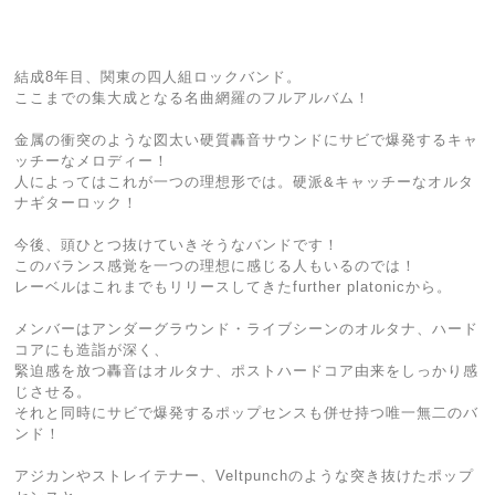
結成8年目、関東の四人組ロックバンド。
ここまでの集大成となる名曲網羅のフルアルバム！
金属の衝突のような図太い硬質轟音サウンドにサビで爆発するキャ
ッチーなメロディー！
人によってはこれが一つの理想形では。硬派&キャッチーなオルタ
ナギターロック！
今後、頭ひとつ抜けていきそうなバンドです！
このバランス感覚を一つの理想に感じる人もいるのでは！
レーベルはこれまでもリリースしてきたfurther platonicから。
メンバーはアンダーグラウンド・ライブシーンのオルタナ、ハード
コアにも造詣が深く、
緊迫感を放つ轟音はオルタナ、ポストハードコア由来をしっかり感
じさせる。
それと同時にサビで爆発するポップセンスも併せ持つ唯一無二のバ
ンド！
アジカンやストレイテナー、Veltpunchのような突き抜けたポップ