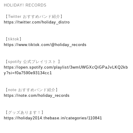
HOLIDAY! RECORDS
【Twitter おすすめバンド紹介】
https://twitter.com/holiday_distro
【tiktok】
https://www.tiktok.com/@holiday_records
【spotify 公式プレイリスト 】
https://open.spotify.com/playlist/3wmUWGXcQiGPaJvLKQ2kb
y?si=f0a7590e93134cc1
【note おすすめバンド紹介】
https://note.com/holiday_records
【グッズあります！】
https://holiday2014.thebase.in/categories/110841