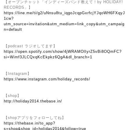
【オープンチャット「インディーズバンド教えて！by HOLIDAY!
RECORDS」】
https://line.me/ti/g2/uNnsu8tu_iqgoJcqpGxrfcjYJqoWH6FXqyJ
1cw?
utm_source=invitation&utm_medium=link_copy&utm_campaig
n=default
【podcast ラジオしてます】
https://open.spotify.com/show/4jWRAMOlIyrZ5vBi8OQmFC?
si=Wimf3JLCQxqKcEkpkz6QgA&dl_branch=1
【Instagram】
https://www.instagram.com/holiday_records/
【shop】
http://holiday2014.thebase.in/
【shopアプリをフォローしてね】
https://thebase.in/to_app?
s=shop&shop_id=holiday2014&follow=true