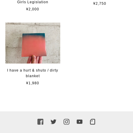
Girls Legislation
¥2,750
¥2,000
I have a hurt & shuto / dirty
blanket
¥1,980