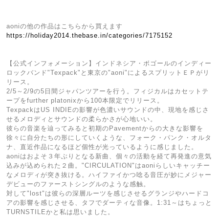
aoniの他の作品はこちらから買えます
https://holiday2014.thebase.in/categories/7175152
【公式インフォメーション】インドネシア・ボゴールのインディー
ロックバンド"Texpack"と東京の"aoni"によるスプリットＥＰがリ
リース。
2/5～2/9の5日間ジャパンツアーを行う。フィジカルはカセットテ
ープをfurther platonixから100本限定でリリース。
TexpackはUS INDIEの影響が色濃いサウンドの中、現地を感じさ
せるメロディとサウンドの柔らかさが心地いい。
彼らの音楽を辿ってみると初期のPavementからの大きな影響を
徐々に自分たちの形にしていくような、フォーク・パンク・オルタ
ナ、直近作品になるほど個性が光っているように感じました。
aoniはおよそ３年ぶりとなる新曲、個々の活動を経て再発進の意気
込みが込められた２曲。"CIRCULATION"はaoniらしいキャッチー
なメロディが突き抜ける。ハイファイかつ唸る音圧が妙にメジャー
デビューのファーストシングルのような感触。
対して"lost"は彼らの深層ルーツを感じさせるグランジやハードコ
アの影響を感じさせる、タフでダーティな音像。1:31～はちょっと
TURNSTILEかと私は思いました。