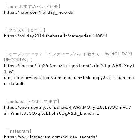
【note おすすめバンド紹介】
https://note.com/holiday_records
【グッズあります！】
https://holiday2014.thebase.in/categories/110841
【オープンチャット「インディーズバンド教えて！by HOLIDAY!
RECORDS」】
https://line.me/ti/g2/uNnsu8tu_iqgoJcqpGxrfcjYJqoWH6FXqyJ
1cw?
utm_source=invitation&utm_medium=link_copy&utm_campaig
n=default
【podcast ラジオしてます】
https://open.spotify.com/show/4jWRAMOlIyrZ5vBi8OQmFC?
si=Wimf3JLCQxqKcEkpkz6QgA&dl_branch=1
【Instagram】
https://www.instagram.com/holiday_records/