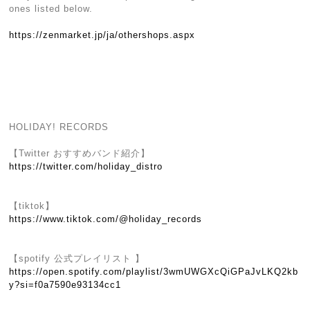
ones listed below.
https://zenmarket.jp/ja/othershops.aspx
HOLIDAY! RECORDS
【Twitter おすすめバンド紹介】
https://twitter.com/holiday_distro
【tiktok】
https://www.tiktok.com/@holiday_records
【spotify 公式プレイリスト 】
https://open.spotify.com/playlist/3wmUWGXcQiGPaJvLKQ2kb
y?si=f0a7590e93134cc1