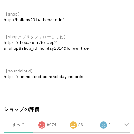
【shop】
http://holiday2014.thebase.in/
【shopアプリをフォローしてね】
https://thebase.in/to_app?
s=shop&shop_id=holiday2014&follow=true
【soundcloud】
https://soundcloud.com/holiday-records
ショップの評価
すべて
9074
53
5