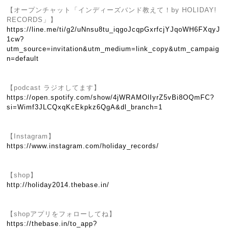
【オープンチャット「インディーズバンド教えて！by HOLIDAY!
RECORDS」】
https://line.me/ti/g2/uNnsu8tu_iqgoJcqpGxrfcjYJqoWH6FXqyJ
1cw?
utm_source=invitation&utm_medium=link_copy&utm_campaig
n=default
【podcast ラジオしてます】
https://open.spotify.com/show/4jWRAMOlIyrZ5vBi8OQmFC?
si=Wimf3JLCQxqKcEkpkz6QgA&dl_branch=1
【Instagram】
https://www.instagram.com/holiday_records/
【shop】
http://holiday2014.thebase.in/
【shopアプリをフォローしてね】
https://thebase.in/to_app?