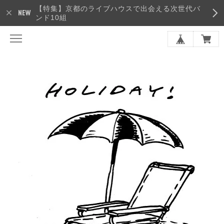
【特集】京都のライブハウスで出会える次世代バ
ンド10組