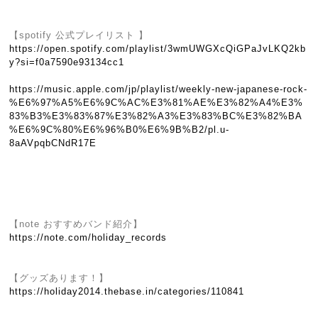
【spotify 公式プレイリスト 】
https://open.spotify.com/playlist/3wmUWGXcQiGPaJvLKQ2kb
y?si=f0a7590e93134cc1
https://music.apple.com/jp/playlist/weekly-new-japanese-rock-
%E6%97%A5%E6%9C%AC%E3%81%AE%E3%82%A4%E3%
83%B3%E3%83%87%E3%82%A3%E3%83%BC%E3%82%BA
%E6%9C%80%E6%96%B0%E6%9B%B2/pl.u-
8aAVpqbCNdR17E
【note おすすめバンド紹介】
https://note.com/holiday_records
【グッズあります！】
https://holiday2014.thebase.in/categories/110841