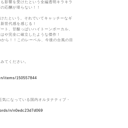
にも影響を受けたという全編透明キラキラ
ズの応酬が堪らない！！
にも影響受けたという。それでいてキャッチーなギ
は新世代感を感じる！
パート、甘酸っぱいハイトーンボーカル、
もはや完全に確立したような傑作！
koから！！このレーベル、今後の台風の目
てみてください。
.in/items/150557844
。最近気になっている国内オルタナティブ・
cords/n/n0edc23d7d069