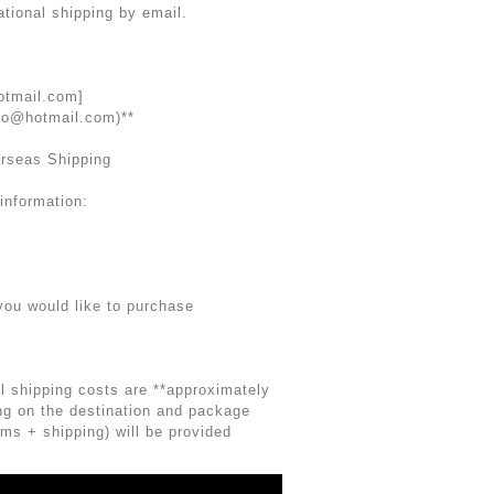
ational shipping by email.
otmail.com
]
tro@hotmail.com
)**
erseas Shipping
information:
you would like to purchase
al shipping costs are **approximately
g on the destination and package
ems + shipping) will be provided