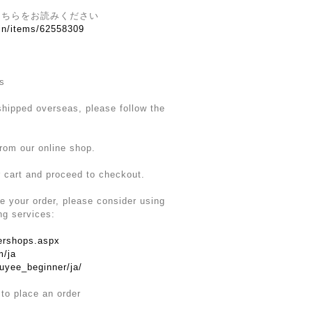
こちらをお読みください
.in/items/62558309
rs
 shipped overseas, please follow the
from our online shop.
r cart and proceed to checkout.
e your order, please consider using
ng services:
hershops.aspx
m/ja
buyee_beginner/ja/
 to place an order