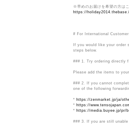
※早めのお届けを希望の方は
https://holiday2014.thebase
# For International Custome
If you would like your order
steps below.
### 1. Try ordering directly 
Please add the items to you
### 2. If you cannot complet
one of the following forwardi
*
https://zenmarket.jp/ja/ot
*
https://www.tensojapan.co
*
https://media.buyee.jp/pr/
### 3. If you are still unable