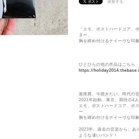
通報する
「エモ、ポストハードコア、
ター、
胸を締め付けるナイーヴな印
ひとひらの他の作品はこちら
https://holiday2014.thebase.
激推薦。今聴きたい、時代の
2021年始動。東京、期待の4
エモ、ポストハードコア、ポ
ー、
胸を締め付けるナイーヴな印
2023年。過去の音楽から、
ような凄いバンド！