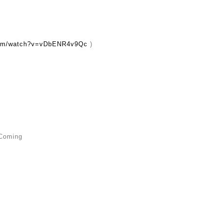
com/watch?v=vDbENR4v9Qc
)
Coming