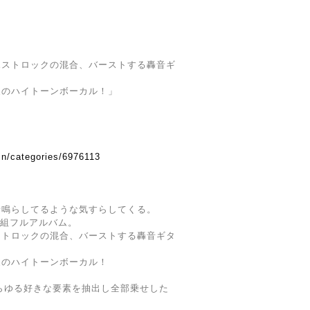
ポストロックの混合、バーストする轟音ギ
象のハイトーンボーカル！」
in/categories/6976113
音鳴らしてるような気すらしてくる。
人組フルアルバム。
ストロックの混合、バーストする轟音ギタ
象のハイトーンボーカル！
あらゆる好きな要素を抽出し全部乗せした