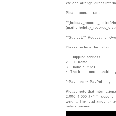
We can arrange direct intern
Please contact us at:
**[
holiday_records_distro@h
(mailto:
holiday_records_dis
**Subject:** Request for Ov
Please include the following 
1. Shipping address
2. Full name
3. Phone number
4. The items and quantities 
**Payment:** PayPal only
Please note that internation
2,000–4,000 JPY**, dependin
weight. The total amount (it
before payment.