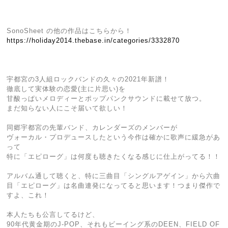
SonoSheet の他の作品はこちらから！
https://holiday2014.thebase.in/categories/3332870
宇都宮の3人組ロックバンドの久々の2021年新譜！
徹底して実体験の恋愛(主に片思い)を
甘酸っぱいメロディーとポップパンクサウンドに載せて放つ。
まだ知らない人にこそ届いて欲しい！
同郷宇都宮の先輩バンド、カレンダーズのメンバーが
ヴォーカル・プロデュースしたという今作は確かに歌声に緩急があ
って
特に「エピローグ」は何度も聴きたくなる感じに仕上がってる！！
アルバム通して聴くと、特に三曲目「シングルアゲイン」から六曲
目「エピローグ」は名曲連発になってると思います！つまり傑作で
すよ、これ！
本人たちも公言してるけど、
90年代黄金期のJ-POP、それもビーイング系のDEEN、FIELD OF