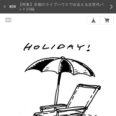
【特集】京都のライブハウスで出会える次世代バ
ンド10組