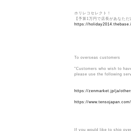
ホリレコセレクト！
【予算1万円で店長があなただ
https://holiday2014.thebase
To overseas customers
"Customers who wish to have 
please use the following ser
https://zenmarket.jp/ja/othe
https://www.tensojapan.com/
If you would like to ship ove