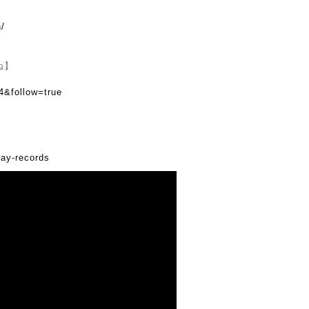
n/
ね】
4&follow=true
day-records