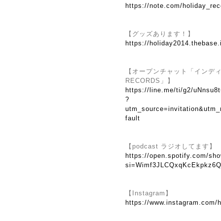
https://note.com/holiday_re
【グッズあります！】
https://holiday2014.thebase.
【オープンチャット「インディーズ
RECORDS」】
https://line.me/ti/g2/uNns
?
utm_source=invitation&utm
fault
【podcast ラジオしてます】
https://open.spotify.com/
si=Wimf3JLCQxqKcEkpkz6Q
【Instagram】
https://www.instagram.com/h