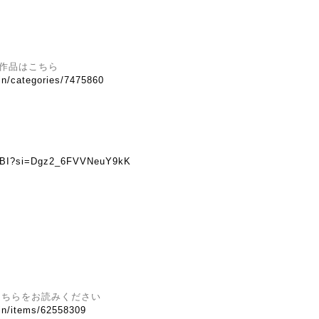
他の作品はこちら
.in/categories/7475860
TLBI?si=Dgz2_6FVVNeuY9kK
こちらをお読みください
.in/items/62558309