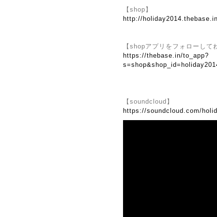
【shop】
http://holiday2014.thebase.i
【shopアプリをフォローして
https://thebase.in/to_app?
s=shop&shop_id=holiday201
【soundcloud】
https://soundcloud.com/holi