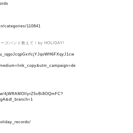
cords
in/categories/110841
バンド教えて！by HOLIDAY!
u8tu_iqgoJcqpGxrfcjYJqoWH6FXqyJ1cw
_medium=link_copy&utm_campaign=de
show/4jWRAMOlIyrZ5vBi8OQmFC?
gA&dl_branch=1
oliday_records/