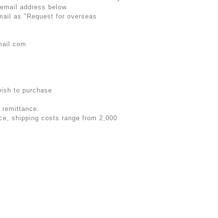
 email address below.
email as "Request for overseas
mail.com
wish to purchase
 remittance.
rice, shipping costs range from 2,000