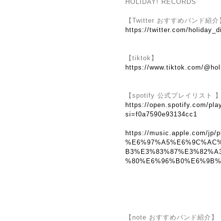
HOLIDAY! RECORDS
【Twitter おすすめバンド紹介
https://twitter.com/holiday_d
【tiktok】
https://www.tiktok.com/@hol
【spotify 公式プレイリスト 
https://open.spotify.com/
si=f0a7590e93134cc1
https://music.apple.com/jp/p
%E6%97%A5%E6%9C%AC
B3%E3%83%87%E3%82%A
%80%E6%96%B0%E6%9B%B2
【note おすすめバンド紹介】