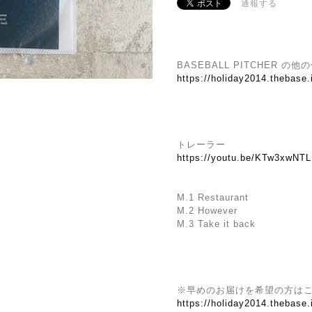
通報する
BASEBALL PITCHER の
https://holiday2014.thebase
トレーラー
https://youtu.be/KTw3xwN
M.1 Restaurant
M.2 However
M.3 Take it back
※早めのお届けを希望の方は
https://holiday2014.thebase