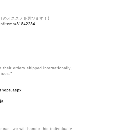
けのオススメを選びます！】
.in/items/81842284
their orders shipped internationally,
vices."
rshops.aspx
ja
rseas, we will handle this individually.