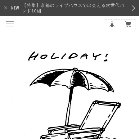
【特集】京都のライブハウスで出会える次世代バ
ンド10組