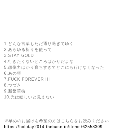
1.どんな⾔葉もただ通り過ぎてゆく
2.あらゆる祈りを使って
3.STAY GOLD
4.⾏きたくないところばかりだよな
5.想像⼒ばかり育ちすぎてどこにも⾏けなくなった
6.あの頃
7.FUCK FOREVER III
8.つづき
9.新繁華街
10.光は眩しいと⾒えない
※早めのお届けを希望の方はこちらをお読みください
https://holiday2014.thebase.in/items/62558309