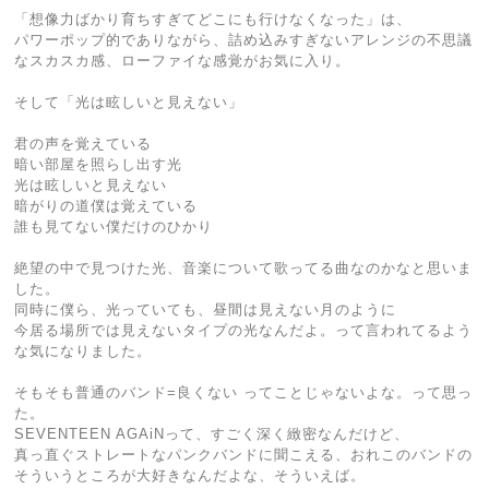
「想像力ばかり育ちすぎてどこにも行けなくなった」は、
パワーポップ的でありながら、詰め込みすぎないアレンジの不思議
なスカスカ感、ローファイな感覚がお気に入り。
そして「光は眩しいと見えない」
君の声を覚えている
暗い部屋を照らし出す光
光は眩しいと見えない
暗がりの道僕は覚えている
誰も見てない僕だけのひかり
絶望の中で見つけた光、音楽について歌ってる曲なのかなと思いま
した。
同時に僕ら、光っていても、昼間は見えない月のように
今居る場所では見えないタイプの光なんだよ。って言われてるよう
な気になりました。
そもそも普通のバンド=良くない ってことじゃないよな。って思っ
た。
SEVENTEEN AGAiNって、すごく深く緻密なんだけど、
真っ直ぐストレートなパンクバンドに聞こえる、おれこのバンドの
そういうところが大好きなんだよな、そういえば。