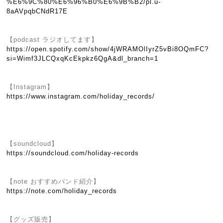
%E6%9C%80%E6%96%B0%E6%9B%B2/pl.u-
8aAVpqbCNdR17E
【podcast ラジオしてます】
https://open.spotify.com/show/4jWRAMOlIyrZ5vBi8OQmFC?
si=Wimf3JLCQxqKcEkpkz6QgA&dl_branch=1
【Instagram】
https://www.instagram.com/holiday_records/
【soundcloud】
https://soundcloud.com/holiday-records
【note おすすめバンド紹介】
https://note.com/holiday_records
【グッズ販売】