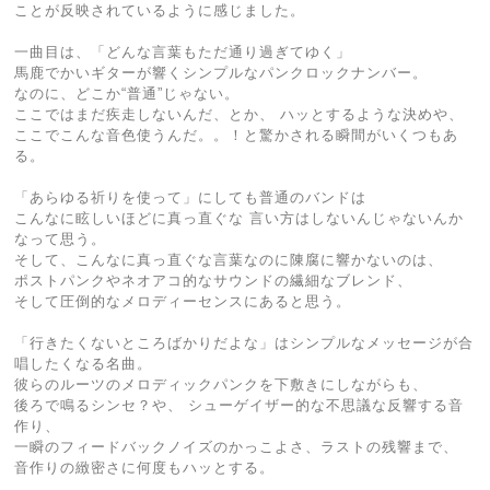
ことが反映されているように感じました。
一曲目は、「どんな⾔葉もただ通り過ぎてゆく」
馬鹿でかいギターが響くシンプルなパンクロックナンバー。
なのに、どこか“普通”じゃない。
ここではまだ疾走しないんだ、とか、 ハッとするような決めや、
ここでこんな音色使うんだ。。！と驚かされる瞬間がいくつもあ
る。
「あらゆる祈りを使って」にしても普通のバンドは
こんなに眩しいほどに真っ直ぐな 言い方はしないんじゃないんか
なって思う。
そして、こんなに真っ直ぐな言葉なのに陳腐に響かないのは、
ポストパンクやネオアコ的なサウンドの繊細なブレンド、
そして圧倒的なメロディーセンスにあると思う。
「行きたくないところばかりだよな」はシンプルなメッセージが合
唱したくなる名曲。
彼らのルーツのメロディックパンクを下敷きにしながらも、
後ろで鳴るシンセ？や、 シューゲイザー的な不思議な反響する音
作り、
一瞬のフィードバックノイズのかっこよさ、ラストの残響まで、
音作りの緻密さに何度もハッとする。