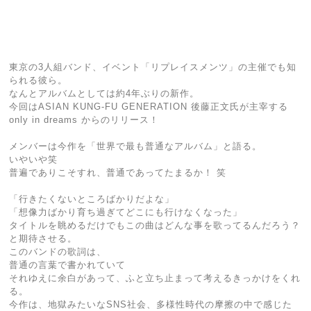
東京の3人組バンド、イベント「リプレイスメンツ」の主催でも知
られる彼ら。
なんとアルバムとしては約4年ぶりの新作。
今回はASIAN KUNG-FU GENERATION 後藤正文氏が主宰する
only in dreams からのリリース！
メンバーは今作を「世界で最も普通なアルバム」と語る。
いやいや笑
普遍でありこそすれ、普通であってたまるか！ 笑
「行きたくないところばかりだよな」
「想像力ばかり育ち過ぎてどこにも行けなくなった」
タイトルを眺めるだけでもこの曲はどんな事を歌ってるんだろう？
と期待させる。
このバンドの歌詞は、
普通の言葉で書かれていて
それゆえに余白があって、ふと立ち止まって考えるきっかけをくれ
る。
今作は、地獄みたいなSNS社会、多様性時代の摩擦の中で感じた