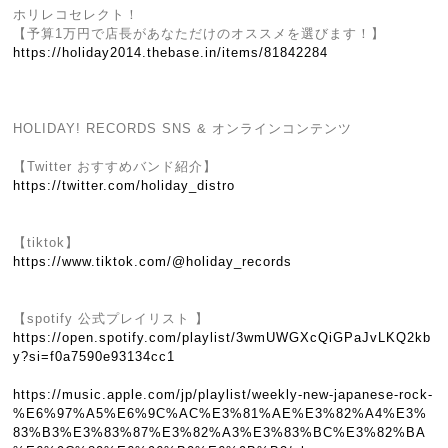
ホリレコセレクト！
【予算1万円で店長があなただけのオススメを選びます！】
https://holiday2014.thebase.in/items/81842284
HOLIDAY! RECORDS SNS & オンラインコンテンツ
【Twitter おすすめバンド紹介】
https://twitter.com/holiday_distro
【tiktok】
https://www.tiktok.com/@holiday_records
【spotify 公式プレイリスト 】
https://open.spotify.com/playlist/3wmUWGXcQiGPaJvLKQ2kb
y?si=f0a7590e93134cc1
https://music.apple.com/jp/playlist/weekly-new-japanese-rock-
%E6%97%A5%E6%9C%AC%E3%81%AE%E3%82%A4%E3%
83%B3%E3%83%87%E3%82%A3%E3%83%BC%E3%82%BA