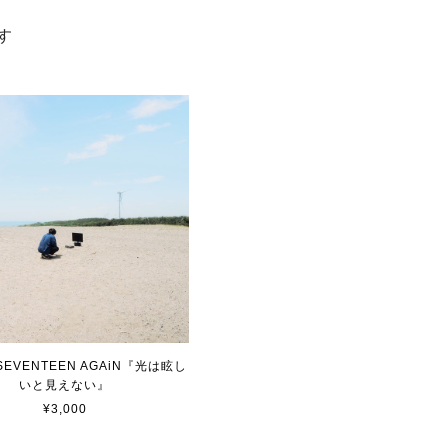
す
EVENTEEN AGAiN『光は眩し
いと⾒えない』
¥3,000