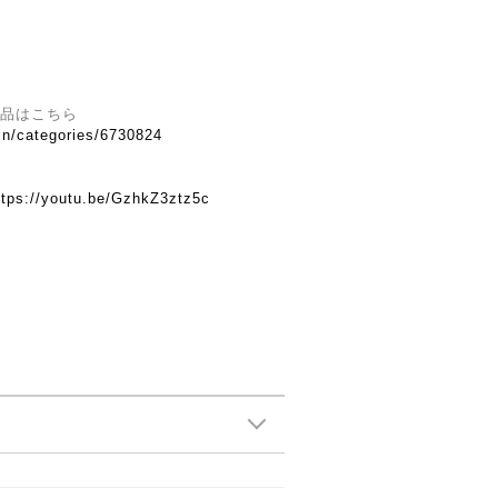
の商品はこちら
.in/categories/6730824
ttps://youtu.be/GzhkZ3ztz5c