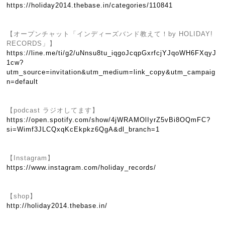
https://holiday2014.thebase.in/categories/110841
【オープンチャット「インディーズバンド教えて！by HOLIDAY!
RECORDS」】
https://line.me/ti/g2/uNnsu8tu_iqgoJcqpGxrfcjYJqoWH6FXqyJ
1cw?
utm_source=invitation&utm_medium=link_copy&utm_campaig
n=default
【podcast ラジオしてます】
https://open.spotify.com/show/4jWRAMOlIyrZ5vBi8OQmFC?
si=Wimf3JLCQxqKcEkpkz6QgA&dl_branch=1
【Instagram】
https://www.instagram.com/holiday_records/
【shop】
http://holiday2014.thebase.in/