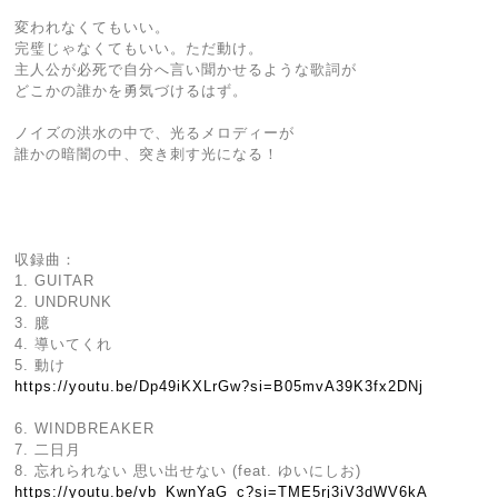
変われなくてもいい。
完璧じゃなくてもいい。ただ動け。
主人公が必死で自分へ言い聞かせるような歌詞が
どこかの誰かを勇気づけるはず。
ノイズの洪水の中で、光るメロディーが
誰かの暗闇の中、突き刺す光になる！
収録曲：
1. GUITAR
2. UNDRUNK
3. 臆
4. 導いてくれ
5. 動け
https://youtu.be/Dp49iKXLrGw?si=B05mvA39K3fx2DNj
6. WINDBREAKER
7. 二日月
8. 忘れられない 思い出せない (feat. ゆいにしお)
https://youtu.be/vb_KwnYaG_c?si=TME5rj3iV3dWV6kA