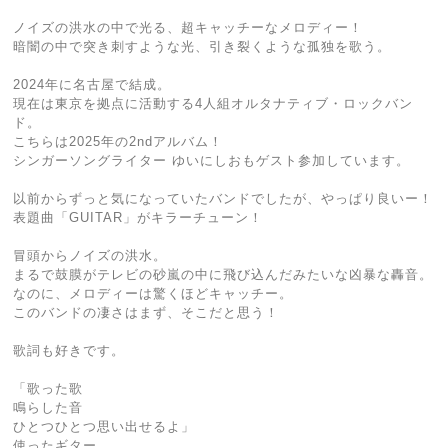
ノイズの洪水の中で光る、超キャッチーなメロディー！
暗闇の中で突き刺すような光、引き裂くような孤独を歌う。
2024年に名古屋で結成。
現在は東京を拠点に活動する4人組オルタナティブ・ロックバン
ド。
こちらは2025年の2ndアルバム！
シンガーソングライター ゆいにしおもゲスト参加しています。
以前からずっと気になっていたバンドでしたが、やっぱり良いー！
表題曲「GUITAR」がキラーチューン！
冒頭からノイズの洪水。
まるで鼓膜がテレビの砂嵐の中に飛び込んだみたいな凶暴な轟音。
なのに、メロディーは驚くほどキャッチー。
このバンドの凄さはまず、そこだと思う！
歌詞も好きです。
「歌った歌
鳴らした音
ひとつひとつ思い出せるよ」
使ったギター