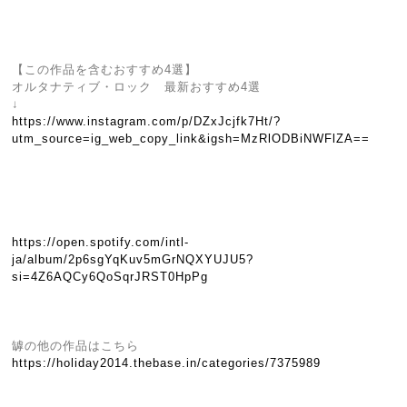
【この作品を含むおすすめ4選】
オルタナティブ・ロック 最新おすすめ4選
↓
https://www.instagram.com/p/DZxJcjfk7Ht/?
utm_source=ig_web_copy_link&igsh=MzRlODBiNWFlZA==
https://open.spotify.com/intl-
ja/album/2p6sgYqKuv5mGrNQXYUJU5?
si=4Z6AQCy6QoSqrJRST0HpPg
罅の他の作品はこちら
https://holiday2014.thebase.in/categories/7375989