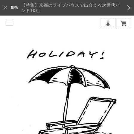
【特集】京都のライブハウスで出会える次世代バ
ンド10組