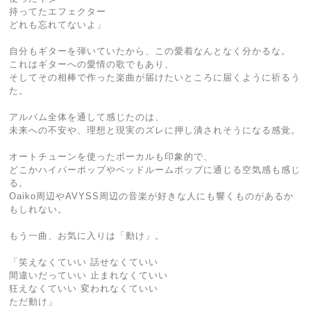
持ってたエフェクター
どれも忘れてないよ」
自分もギターを弾いていたから、この愛着なんとなく分かるな。
これはギターへの愛情の歌でもあり、
そしてその相棒で作った楽曲が届けたいところに届くように祈るう
た。
アルバム全体を通して感じたのは、
未来への不安や、理想と現実のズレに押し潰されそうになる感覚。
オートチューンを使ったボーカルも印象的で、
どこかハイパーポップやベッドルームポップに通じる空気感も感じ
る。
Oaiko周辺やAVYSS周辺の音楽が好きな人にも響くものがあるか
もしれない。
もう一曲、お気に入りは「動け」。
「笑えなくていい 話せなくていい
間違いだっていい 止まれなくていい
狂えなくていい 変われなくていい
ただ動け」