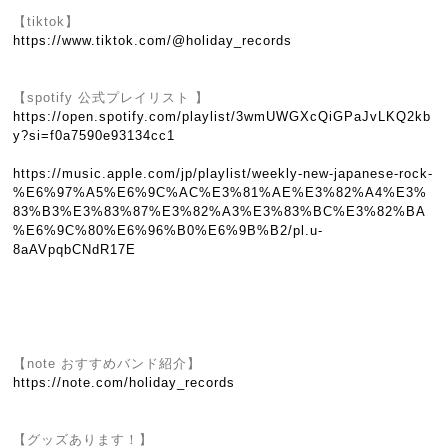
【tiktok】
https://www.tiktok.com/@holiday_records
【spotify 公式プレイリスト 】
https://open.spotify.com/playlist/3wmUWGXcQiGPaJvLKQ2kb
y?si=f0a7590e93134cc1
https://music.apple.com/jp/playlist/weekly-new-japanese-rock-
%E6%97%A5%E6%9C%AC%E3%81%AE%E3%82%A4%E3%
83%B3%E3%83%87%E3%82%A3%E3%83%BC%E3%82%BA
%E6%9C%80%E6%96%B0%E6%9B%B2/pl.u-
8aAVpqbCNdR17E
【note おすすめバンド紹介】
https://note.com/holiday_records
【グッズあります！】