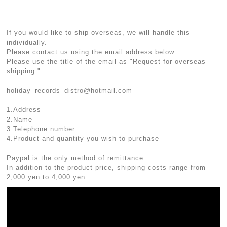
If you would like to ship overseas, we will handle this
individually.
Please contact us using the email address below.
Please use the title of the email as "Request for overseas
shipping."
holiday_records_distro@hotmail.com
1.Address
2.Name
3.Telephone number
4.Product and quantity you wish to purchase
Paypal is the only method of remittance.
In addition to the product price, shipping costs range from
2,000 yen to 4,000 yen.