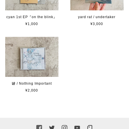
cyan 1st EP『on the blink』
yard rat / undertaker
¥1,000
¥3,000
罅 / Nothing Important
¥2,000