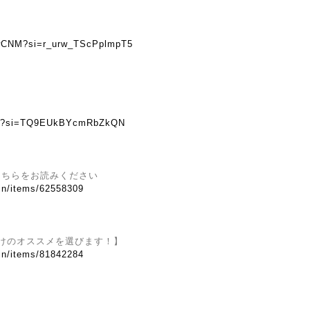
wCNM?si=r_urw_TScPplmpT5
JlwY?si=TQ9EUkBYcmRbZkQN
こちらをお読みください
.in/items/62558309
けのオススメを選びます！】
.in/items/81842284