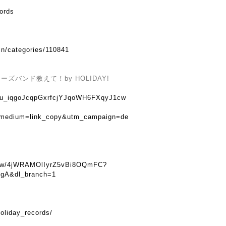
cords
in/categories/110841
バンド教えて！by HOLIDAY!
u8tu_iqgoJcqpGxrfcjYJqoWH6FXqyJ1cw
_medium=link_copy&utm_campaign=de
show/4jWRAMOlIyrZ5vBi8OQmFC?
gA&dl_branch=1
oliday_records/