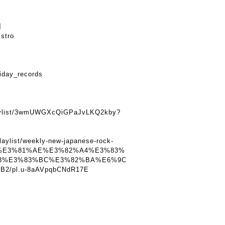
】
istro
iday_records
】
playlist/3wmUWGXcQiGPaJvLKQ2kby?
laylist/weekly-new-japanese-rock-
%E3%81%AE%E3%82%A4%E3%83%
3%E3%83%BC%E3%82%BA%E6%9C
/pl.u-8aAVpqbCNdR17E