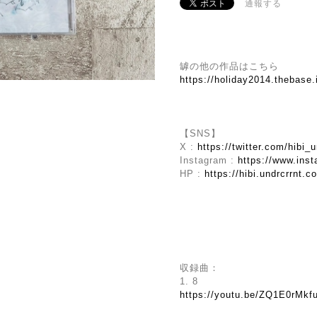
通報する
罅の他の作品はこちら
https://holiday2014.thebase
【SNS】
X :
https://twitter.com/hibi_u
Instagram :
https://www.inst
HP :
https://hibi.undrcrrnt.c
収録曲：
1. 8
https://youtu.be/ZQ1E0rM