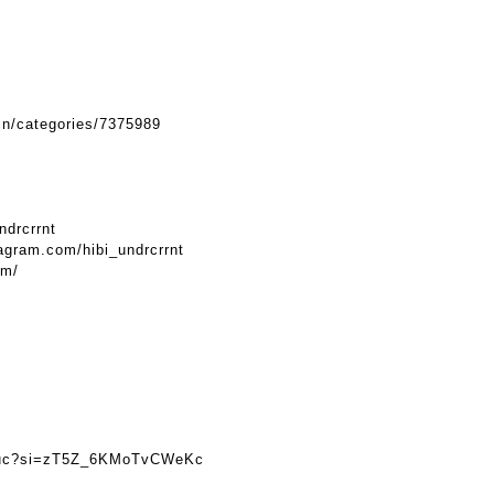
.in/categories/7375989
ndrcrrnt
agram.com/hibi_undrcrrnt
om/
kfuc?si=zT5Z_6KMoTvCWeKc