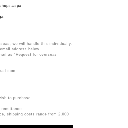
rshops.aspx
ja
rseas, we will handle this individually.
 email address below.
email as "Request for overseas
mail.com
wish to purchase
 remittance.
rice, shipping costs range from 2,000