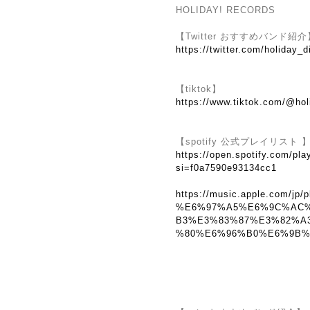
HOLIDAY! RECORDS
【Twitter おすすめバンド紹介
https://twitter.com/holiday_d
【tiktok】
https://www.tiktok.com/@hol
【spotify 公式プレイリスト 
https://open.spotify.com/
si=f0a7590e93134cc1
https://music.apple.com/jp/p
%E6%97%A5%E6%9C%AC
B3%E3%83%87%E3%82%A
%80%E6%96%B0%E6%9B%B2