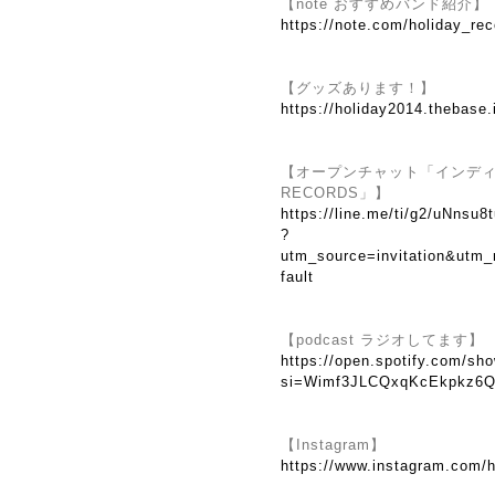
【note おすすめバンド紹介】
https://note.com/holiday_re
【グッズあります！】
https://holiday2014.thebase.
【オープンチャット「インディーズ
RECORDS」】
https://line.me/ti/g2/uNns
?
utm_source=invitation&utm
fault
【podcast ラジオしてます】
https://open.spotify.com/
si=Wimf3JLCQxqKcEkpkz6Q
【Instagram】
https://www.instagram.com/h