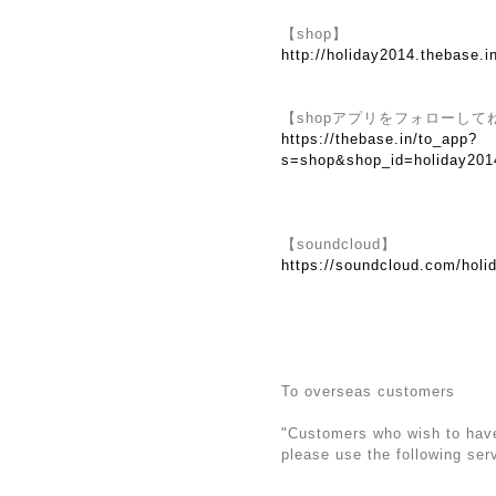
【shop】
http://holiday2014.thebase.i
【shopアプリをフォローして
https://thebase.in/to_app?
s=shop&shop_id=holiday201
【soundcloud】
https://soundcloud.com/holi
To overseas customers
"Customers who wish to have 
please use the following ser