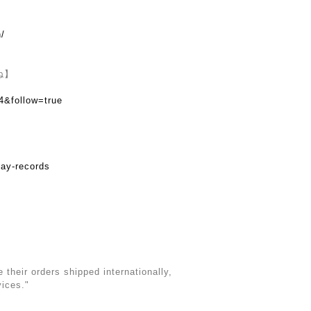
n/
ね】
4&follow=true
day-records
their orders shipped internationally,
vices."