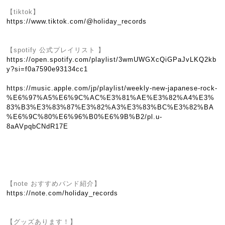
【tiktok】
https://www.tiktok.com/@holiday_records
【spotify 公式プレイリスト 】
https://open.spotify.com/playlist/3wmUWGXcQiGPaJvLKQ2kb
y?si=f0a7590e93134cc1
https://music.apple.com/jp/playlist/weekly-new-japanese-rock-
%E6%97%A5%E6%9C%AC%E3%81%AE%E3%82%A4%E3%
83%B3%E3%83%87%E3%82%A3%E3%83%BC%E3%82%BA
%E6%9C%80%E6%96%B0%E6%9B%B2/pl.u-
8aAVpqbCNdR17E
【note おすすめバンド紹介】
https://note.com/holiday_records
【グッズあります！】