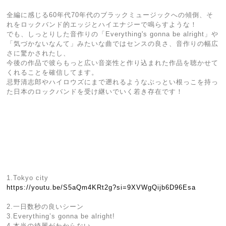
全編に感じる60年代70年代のブラックミュージックへの傾倒、そ
れをロックバンド的エッジとハイエナジーで鳴らすような！
でも、しっとりした音作りの「Everything's gonna be alright」や
「気づかないなんて」みたいな曲ではセンスの良さ、音作りの幅広
さに驚かされたし、
今後の作品で彼らもっと広い音楽性と作り込まれた作品を聴かせて
くれることを確信してます。
忌野清志郎やハイロウズにまで遡れるようなぶっとい根っこを持っ
た日本のロックバンドを受け継いでいく若き存在です！
1.Tokyo city
https://youtu.be/S5aQm4KRt2g?si=9XVWgQijb6D96Esa
2.一日数秒の良いシーン
3.Everything’s gonna be alright!
4.本当の綺麗がわからない