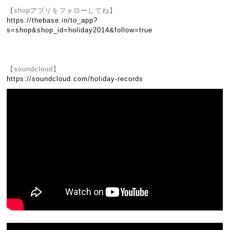
【shopアプリをフォローしてね】
https://thebase.in/to_app?
s=shop&shop_id=holiday2014&follow=true
【soundcloud】
https://soundcloud.com/holiday-records