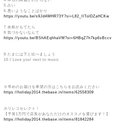
5.占い
6.悪いようなことばかり
https://youtu.be/s9Jd4WHR73Y?si=L82_IITolDZaHCKw
7.余裕がもてたら
8.気づかないなんて
https://youtu.be/BShAEqhhaVM?si=6HBqZ7h7kp6sBccv
9.たまには下と比べましょう
10.I Love you! next to music
※早めのお届けを希望の方はこちらをお読みください
https://holiday2014.thebase.in/items/62558309
ホリレコセレクト！
【予算1万円で店長があなただけのオススメを選びます！】
https://holiday2014.thebase.in/items/81842284