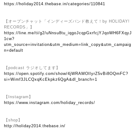
https://holiday2014.thebase.in/categories/110841
【オープンチャット「インディーズバンド教えて！by HOLIDAY!
RECORDS」】
https://line.me/ti/g2/uNnsu8tu_iqgoJcqpGxrfcjYJqoWH6FXqyJ
1cw?
utm_source=invitation&utm_medium=link_copy&utm_campaig
n=default
【podcast ラジオしてます】
https://open.spotify.com/show/4jWRAMOlIyrZ5vBi8OQmFC?
si=Wimf3JLCQxqKcEkpkz6QgA&dl_branch=1
【Instagram】
https://www.instagram.com/holiday_records/
【shop】
http://holiday2014.thebase.in/