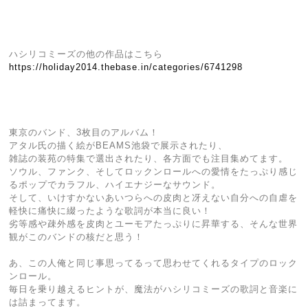
ハシリコミーズの他の作品はこちら
https://holiday2014.thebase.in/categories/6741298
東京のバンド、3枚目のアルバム！
アタル氏の描く絵がBEAMS池袋で展示されたり、
雑誌の装苑の特集で選出されたり、各方面でも注目集めてます。
ソウル、ファンク、そしてロックンロールへの愛情をたっぷり感じ
るポップでカラフル、ハイエナジーなサウンド。
そして、いけすかないあいつらへの皮肉と冴えない自分への自虐を
軽快に痛快に綴ったような歌詞が本当に良い！
劣等感や疎外感を皮肉とユーモアたっぷりに昇華する、そんな世界
観がこのバンドの核だと思う！
あ、この人俺と同じ事思ってるって思わせてくれるタイプのロック
ンロール。
毎日を乗り越えるヒントが、魔法がハシリコミーズの歌詞と音楽に
は詰まってます。