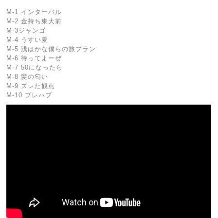
M-1 インターバル
M-2 金持ち東大前
M-3ジャンゴ
M-4 うすい夏
M-5 浅はかな僕らの旅プラン
M-6 待ってよーぜ
M-7 50になったら
M-8 髪の匂い
M-9 ズレた観点
M-10 プレハブ