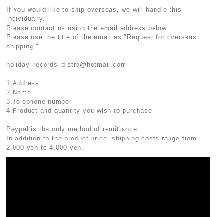
If you would like to ship overseas, we will handle this
individually.
Please contact us using the email address below.
Please use the title of the email as "Request for overseas
shipping."
holiday_records_distro@hotmail.com
1.Address
2.Name
3.Telephone number
4.Product and quantity you wish to purchase
Paypal is the only method of remittance.
In addition to the product price, shipping costs range from
2,000 yen to 4,000 yen.