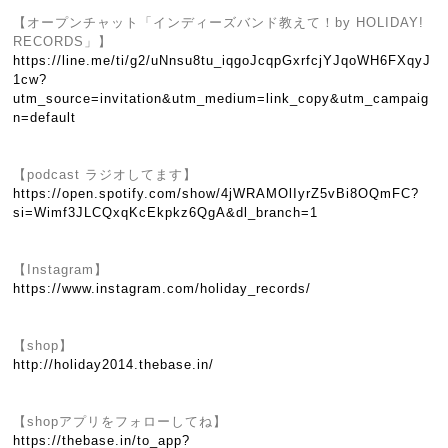
【オープンチャット「インディーズバンド教えて！by HOLIDAY!
RECORDS」】
https://line.me/ti/g2/uNnsu8tu_iqgoJcqpGxrfcjYJqoWH6FXqyJ
1cw?
utm_source=invitation&utm_medium=link_copy&utm_campaig
n=default
【podcast ラジオしてます】
https://open.spotify.com/show/4jWRAMOlIyrZ5vBi8OQmFC?
si=Wimf3JLCQxqKcEkpkz6QgA&dl_branch=1
【Instagram】
https://www.instagram.com/holiday_records/
【shop】
http://holiday2014.thebase.in/
【shopアプリをフォローしてね】
https://thebase.in/to_app?