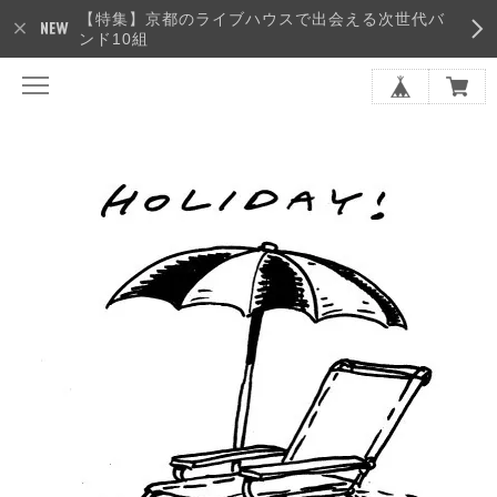
【特集】京都のライブハウスで出会える次世代バ
ンド10組