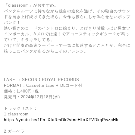
「classroom」がおすすめ。
パンクをルーツに持ちながら独自の進化を遂げ、その独自のサウン
ドを磨き上げ続けてきた彼ら。今作も彼らにしか鳴らせないポップ
パンク！
淡い響きのコードのイントロに始まり、とびきり甘酸っぱい男女ツ
インボーカル、Aメロでは遠くでアコースティックギター？が鳴っ
ていて、キラキラしてる。
だけど間奏の高速ツービートで一気に加速するところとか、完全に
根っこにパンクがあるからこそのアレンジ。
LABEL：SECOND ROYAL RECORDS
FORMAT：Cassette tape + DLコード付
価格：1,400円+税
発売日：2024年12月18日(水)
トラックリスト：
1.classroom
https://youtu.be/1Fn_XIaRmDk?si=eHLxXFVDkqPwzpHk
2.ガーベラ