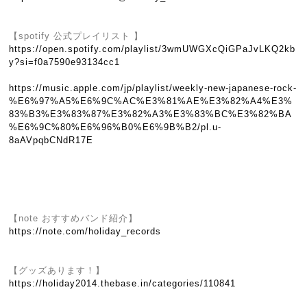
【spotify 公式プレイリスト 】
https://open.spotify.com/playlist/3wmUWGXcQiGPaJvLKQ2kb
y?si=f0a7590e93134cc1
https://music.apple.com/jp/playlist/weekly-new-japanese-rock-
%E6%97%A5%E6%9C%AC%E3%81%AE%E3%82%A4%E3%
83%B3%E3%83%87%E3%82%A3%E3%83%BC%E3%82%BA
%E6%9C%80%E6%96%B0%E6%9B%B2/pl.u-
8aAVpqbCNdR17E
【note おすすめバンド紹介】
https://note.com/holiday_records
【グッズあります！】
https://holiday2014.thebase.in/categories/110841