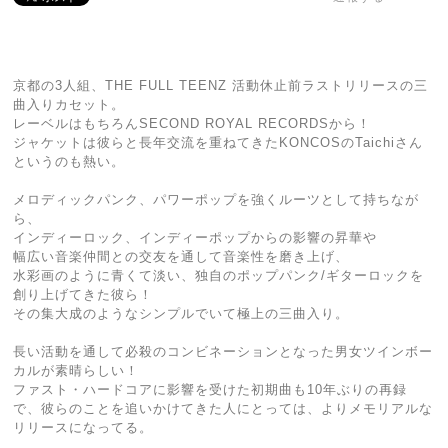
京都の3人組、THE FULL TEENZ 活動休止前ラストリリースの三
曲入りカセット。
レーベルはもちろんSECOND ROYAL RECORDSから！
ジャケットは彼らと長年交流を重ねてきたKONCOSのTaichiさん
というのも熱い。
メロディックパンク、パワーポップを強くルーツとして持ちなが
ら、
インディーロック、インディーポップからの影響の昇華や
幅広い音楽仲間との交友を通して音楽性を磨き上げ、
水彩画のように青くて淡い、独自のポップパンク/ギターロックを
創り上げてきた彼ら！
その集大成のようなシンプルでいて極上の三曲入り。
長い活動を通して必殺のコンビネーションとなった男女ツインボー
カルが素晴らしい！
ファスト・ハードコアに影響を受けた初期曲も10年ぶりの再録
で、彼らのことを追いかけてきた人にとっては、よりメモリアルな
リリースになってる。