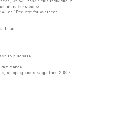
rseas, we will handle this individually.
 email address below.
email as "Request for overseas
mail.com
wish to purchase
 remittance.
rice, shipping costs range from 2,000