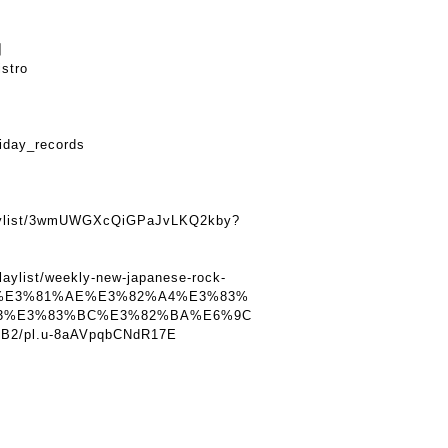
】
istro
iday_records
】
playlist/3wmUWGXcQiGPaJvLKQ2kby?
laylist/weekly-new-japanese-rock-
%E3%81%AE%E3%82%A4%E3%83%
3%E3%83%BC%E3%82%BA%E6%9C
/pl.u-8aAVpqbCNdR17E