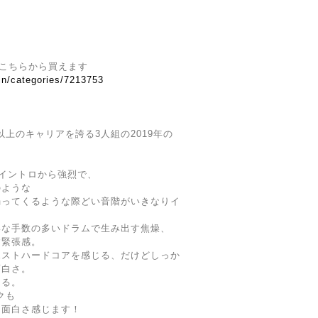
の作品はこちらから買えます
.in/categories/7213753
年以上のキャリアを誇る3人組の2019年の
n!」のイントロから強烈で、
のような
煽ってくるような際どい音階がいきなりイ
いな手数の多いドラムで生み出す焦燥、
す緊張感。
ポストハードコアを感じる、だけどしっか
面白さ。
ある。
クも
な面白さ感じます！