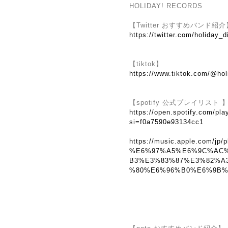
HOLIDAY! RECORDS
【Twitter おすすめバンド紹介
https://twitter.com/holiday_d
【tiktok】
https://www.tiktok.com/@hol
【spotify 公式プレイリスト 
https://open.spotify.com/
si=f0a7590e93134cc1
https://music.apple.com/jp/p
%E6%97%A5%E6%9C%AC
B3%E3%83%87%E3%82%A
%80%E6%96%B0%E6%9B%B2