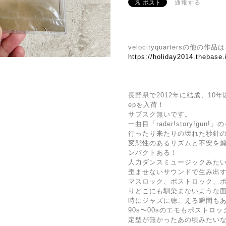
通報する
velocityquartersの他
https://holiday2014.thebase
長野県で2012年に結成、10
epを入荷！
サブスク無いです。
一曲目「rader!story!gu
行ったり来たりの壊れた秒針
変態性のあるリズムと不安を
ンパクトある！
人力ダンスミュージックみた
歪ませないサウンドで生み出
マスロック、ポストロック、
りどこにも馴染まないような
時にジャズに聴こえる瞬間も
90s〜00sのエモもポストロッ
定型が無かったあの頃みたい