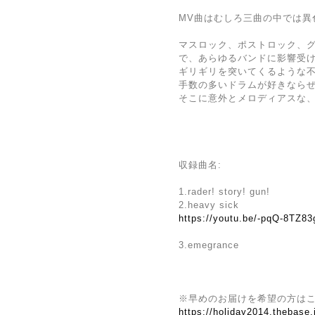
MV曲はむしろ三曲の中では異色の
マスロック、ポストロック、
で、あらゆるバンドに影響受
ギリギリを突いてくるような
手数の多いドラムが好きなら
そこに意外とメロディアスな
収録曲名:
1.rader! story! gun!
2.heavy sick
https://youtu.be/-pqQ-8TZ
3.emegrance
※早めのお届けを希望の方は
https://holiday2014.thebase