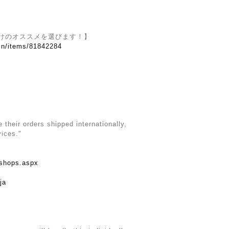
けのオススメを選びます！】
.in/items/81842284
their orders shipped internationally,
vices."
rshops.aspx
ja