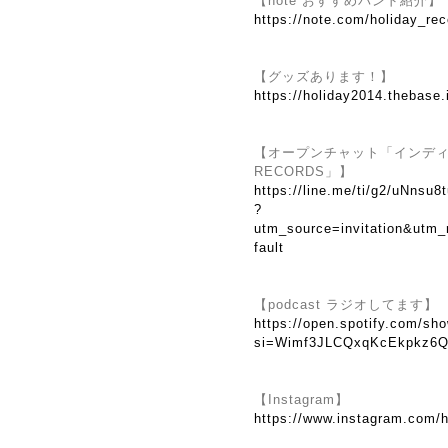
【note おすすめバンド紹介】
https://note.com/holiday_re
【グッズあります！】
https://holiday2014.thebase.
【オープンチャット「インディーズ
RECORDS」】
https://line.me/ti/g2/uNns
?
utm_source=invitation&utm
fault
【podcast ラジオしてます】
https://open.spotify.com/
si=Wimf3JLCQxqKcEkpkz6Q
【Instagram】
https://www.instagram.com/h