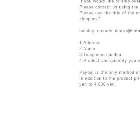
If you would like to ship ove
Please contact us using the
Please use the title of the 
shipping."
holiday_records_distro@hot
1.Address
2.Name
3.Telephone number
4.Product and quantity you 
Paypal is the only method of
In addition to the product p
yen to 4,000 yen.