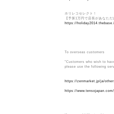
ホリレコセレクト！
【予算1万円で店長があなただ
https://holiday2014.thebase
To overseas customers
"Customers who wish to have 
please use the following ser
https://zenmarket.jp/ja/othe
https://www.tensojapan.com/