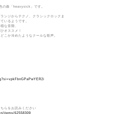
曲「heavysick」です。
グランジからテクノ、クラシックロックま
けているようです。
不穏な音階、
ぜひオススメ！
、どこか冷めたようなクールな歌声。
83g?si=vpkFbnGPaPwYER2i
こちらをお読みください
.in/items/62558309