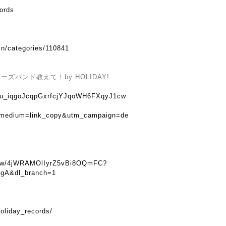
cords
in/categories/110841
バンド教えて！by HOLIDAY!
u8tu_iqgoJcqpGxrfcjYJqoWH6FXqyJ1cw
_medium=link_copy&utm_campaign=de
show/4jWRAMOlIyrZ5vBi8OQmFC?
gA&dl_branch=1
oliday_records/