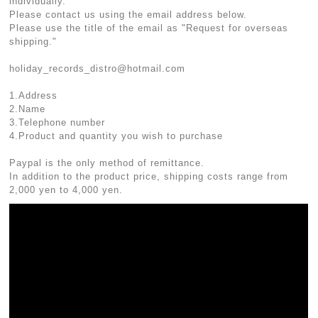
individually.
Please contact us using the email address below.
Please use the title of the email as "Request for overseas
shipping."
holiday_records_distro@hotmail.com
1.Address
2.Name
3.Telephone number
4.Product and quantity you wish to purchase
Paypal is the only method of remittance.
In addition to the product price, shipping costs range from
2,000 yen to 4,000 yen.