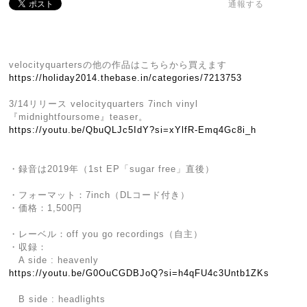
通報する
velocityquartersの他の作品はこちらから買えます
https://holiday2014.thebase.in/categories/7213753
3/14リリース velocityquarters 7inch vinyl
『midnightfoursome』teaser。
https://youtu.be/QbuQLJc5IdY?si=xYlfR-Emq4Gc8i_h
・録音は2019年（1st EP「sugar free」直後）
・フォーマット：7inch（DLコード付き）
・価格：1,500円
・レーベル：off you go recordings（自主）
・収録：
A side : heavenly
https://youtu.be/G0OuCGDBJoQ?si=h4qFU4c3Untb1ZKs
B side : headlights