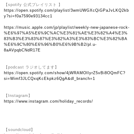
【spotify 公式プレイリスト 】
https://open.spotify.com/playlist/3wmUWGXcQiGPaJvLKQ2kb
y?si=f0a7590e93134cc1
https://music.apple.com/jp/playlist/weekly-new-japanese-rock-
%E6%97%A5%E6%9C%AC%E3%81%AE%E3%82%A4%E3%
83%B3%E3%83%87%E3%82%A3%E3%83%BC%E3%82%BA
%E6%9C%80%E6%96%B0%E6%9B%B2/pl.u-
8aAVpqbCNdR17E
【podcast ラジオしてます】
https://open.spotify.com/show/4jWRAMOlIyrZ5vBi8OQmFC?
si=Wimf3JLCQxqKcEkpkz6QgA&dl_branch=1
【Instagram】
https://www.instagram.com/holiday_records/
【soundcloud】