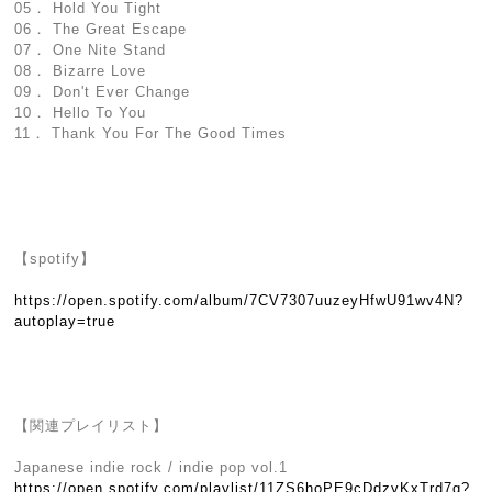
05． Hold You Tight
06． The Great Escape
07． One Nite Stand
08． Bizarre Love
09． Don't Ever Change
10． Hello To You
11． Thank You For The Good Times
【spotify】
https://open.spotify.com/album/7CV7307uuzeyHfwU91wv4N?
autoplay=true
【関連プレイリスト】
Japanese indie rock / indie pop vol.1
https://open.spotify.com/playlist/11ZS6hoPE9cDdzyKxTrd7g?