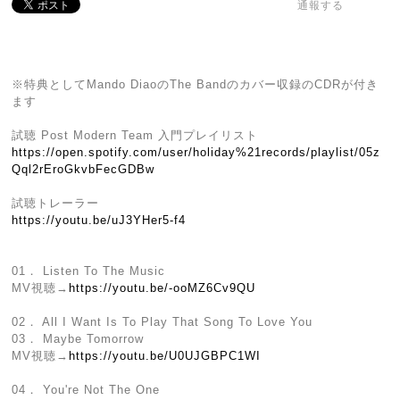
通報する
※特典としてMando DiaoのThe Bandのカバー収録のCDRが付き
ます
試聴 Post Modern Team 入門プレイリスト
https://open.spotify.com/user/holiday%21records/playlist/05z
Qql2rEroGkvbFecGDBw
試聴トレーラー
https://youtu.be/uJ3YHer5-f4
01． Listen To The Music
MV視聴→
https://youtu.be/-ooMZ6Cv9QU
02． All I Want Is To Play That Song To Love You
03． Maybe Tomorrow
MV視聴→
https://youtu.be/U0UJGBPC1WI
04． You're Not The One