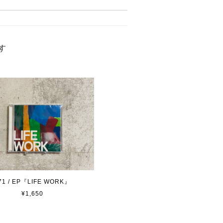
す
71 / EP『LIFE WORK』
¥1,650