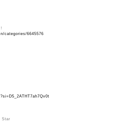
！
.in/categories/6645576
asY?si=D5_2ATHT7ah7Qv0t
で
t Star