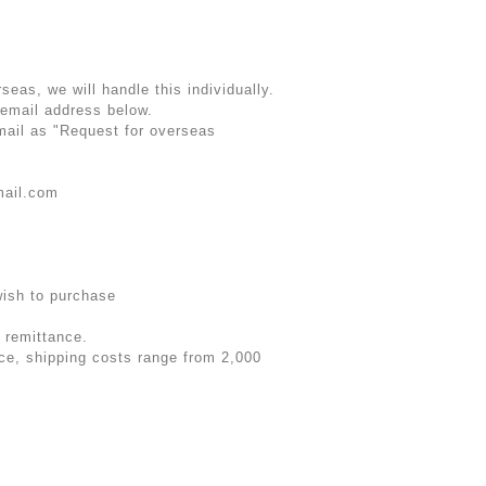
rseas, we will handle this individually.
 email address below.
email as "Request for overseas
mail.com
wish to purchase
 remittance.
rice, shipping costs range from 2,000