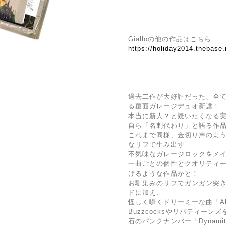
Gialloの他の作品はこちら
https://holiday2014.thebase.
過去二作が大好評だった、全
る覆面ガレージデュオ新譜！
本当に新人？と疑いたくなる
自ら「名刺代わり」と語る作
これまで同様、金切り声のよ
なリフで生み出す
不気味なガレージロックをメ
一曲ごとの個性とクオリティ
げるような作品かと！
お馴染みのリフでガンガン突
ドに加え、
怪しく囁くドリーミーな曲「All Ab
Buzzcocksやリバティー
石のパンクナンバー「Dynamite 