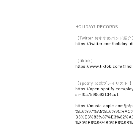
HOLIDAY! RECORDS
【Twitter おすすめバンド紹介
https://twitter.com/holiday_d
【tiktok】
https://www.tiktok.com/@hol
【spotify 公式プレイリスト 
https://open.spotify.com/
si=f0a7590e93134cc1
https://music.apple.com/jp/p
%E6%97%A5%E6%9C%AC
B3%E3%83%87%E3%82%A
%80%E6%96%B0%E6%9B%B2