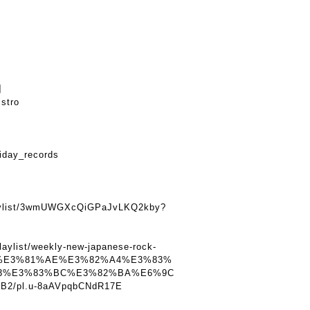
】
istro
iday_records
】
playlist/3wmUWGXcQiGPaJvLKQ2kby?
laylist/weekly-new-japanese-rock-
%E3%81%AE%E3%82%A4%E3%83%
3%E3%83%BC%E3%82%BA%E6%9C
/pl.u-8aAVpqbCNdR17E