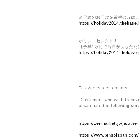
※早めのお届けを希望の方は
https://holiday2014.thebase
ホリレコセレクト！
【予算1万円で店長があなただ
https://holiday2014.thebase
To overseas customers
"Customers who wish to have 
please use the following ser
https://zenmarket.jp/ja/othe
https://www.tensojapan.com/