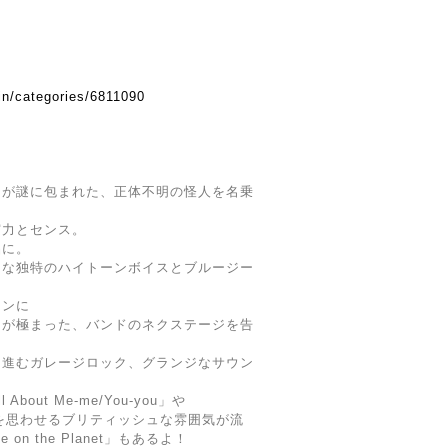
in/categories/6811090
てが謎に包まれた、正体不明の怪人を名乗
実力とセンス。
品に。
うな独特のハイトーンボイスとブルージー
インに
ーが極まった、バンドのネクステージを告
き進むガレージロック、グランジなサウン
out Me-me/You-you」や
ンズを思わせるブリティッシュな雰囲気が流
on the Planet」もあるよ！