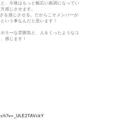
面と、今後はもっと幅広い曲調になってい
両方感じさせます。
らしさを感じさせる。だからこそメンバーが
」という事なんだと思います！
いホラーな雰囲気と、人をくったようなユ
」、感じます！
watch?v=_ULE2TAVckY