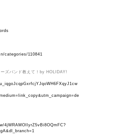
cords
in/categories/110841
バンド教えて！by HOLIDAY!
u8tu_iqgoJcqpGxrfcjYJqoWH6FXqyJ1cw
_medium=link_copy&utm_campaign=de
show/4jWRAMOlIyrZ5vBi8OQmFC?
gA&dl_branch=1