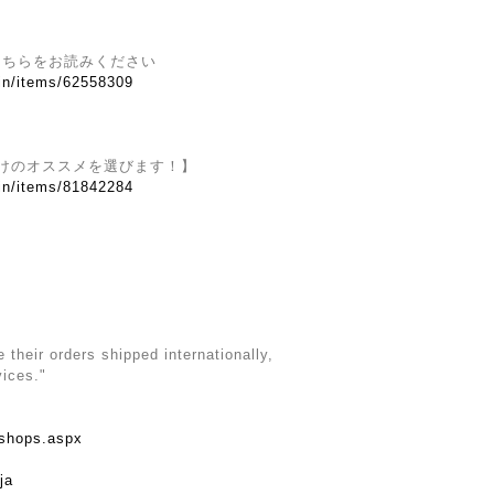
こちらをお読みください
.in/items/62558309
けのオススメを選びます！】
.in/items/81842284
their orders shipped internationally,
vices."
rshops.aspx
ja