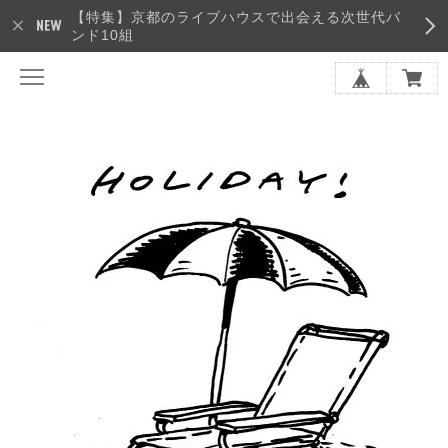
【特集】京都のライブハウスで出会える次世代バ
ンド10組