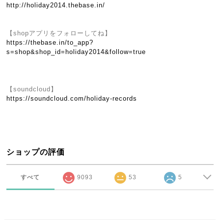
http://holiday2014.thebase.in/
【shopアプリをフォローしてね】
https://thebase.in/to_app?
s=shop&shop_id=holiday2014&follow=true
【soundcloud】
https://soundcloud.com/holiday-records
ショップの評価
すべて
9093
53
5