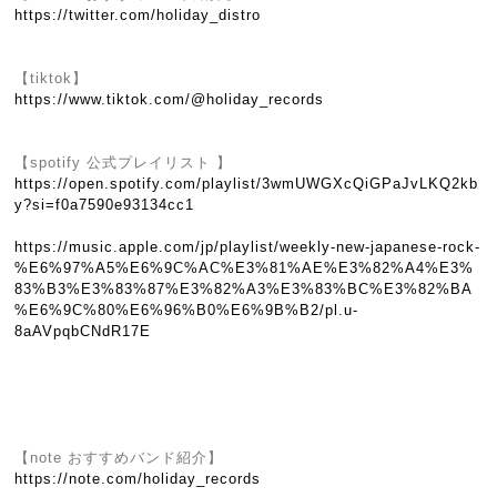
https://twitter.com/holiday_distro
【tiktok】
https://www.tiktok.com/@holiday_records
【spotify 公式プレイリスト 】
https://open.spotify.com/playlist/3wmUWGXcQiGPaJvLKQ2kb
y?si=f0a7590e93134cc1
https://music.apple.com/jp/playlist/weekly-new-japanese-rock-
%E6%97%A5%E6%9C%AC%E3%81%AE%E3%82%A4%E3%
83%B3%E3%83%87%E3%82%A3%E3%83%BC%E3%82%BA
%E6%9C%80%E6%96%B0%E6%9B%B2/pl.u-
8aAVpqbCNdR17E
【note おすすめバンド紹介】
https://note.com/holiday_records