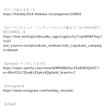
【グッズあります！】
https://holiday2014.thebase.in/categories/110841
【オープンチャット「インディーズバンド教えて！by HOLIDAY!
RECORDS」】
https://line.me/ti/g2/uNnsu8tu_iqgoJcqpGxrfcjYJqoWH6FXqyJ
1cw?
utm_source=invitation&utm_medium=link_copy&utm_campaig
n=default
【podcast ラジオしてます】
https://open.spotify.com/show/4jWRAMOlIyrZ5vBi8OQmFC?
si=Wimf3JLCQxqKcEkpkz6QgA&dl_branch=1
【Instagram】
https://www.instagram.com/holiday_records/
【shop】