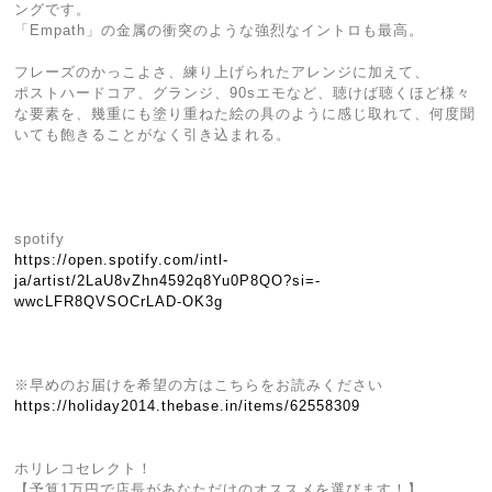
ングです。
「Empath」の金属の衝突のような強烈なイントロも最高。
フレーズのかっこよさ、練り上げられたアレンジに加えて、
ポストハードコア、グランジ、90sエモなど、聴けば聴くほど様々
な要素を、幾重にも塗り重ねた絵の具のように感じ取れて、何度聞
いても飽きることがなく引き込まれる。
spotify
https://open.spotify.com/intl-
ja/artist/2LaU8vZhn4592q8Yu0P8QO?si=-
wwcLFR8QVSOCrLAD-OK3g
※早めのお届けを希望の方はこちらをお読みください
https://holiday2014.thebase.in/items/62558309
ホリレコセレクト！
【予算1万円で店長があなただけのオススメを選びます！】