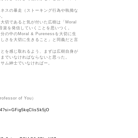
。
アネスの暴走（ストーキング行為や執拗な
心。
大切であると気が付いた広樹は「Moral
ードに音楽を発信していくことを思いつく。
のMoral & Purenessを大切に生
らしさを大切に生きること」と同義だと言
ことを感じ取れるよう、まずは広樹自身が
ままでいなければならないと思った。
ンサム紳士でいなければー。
essor of You）
q4?si=GFig5kqClisSk5jO