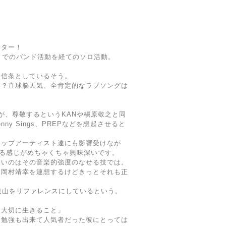
イター！
FUL」でのバンド活動を経てのソロ活動。
を信条としているそう。
い？直球脳天気、全肯定的なラブソングは
が、尊敬するというKANや槇原敬之と同
 Benny Sings、PREPなどを想起させると
ポップアーティスト達にも影響受けなが
てる感じがめちゃくちゃ興味深いです。
ないのはその音楽的強度のなせる技では。
は岡村靖幸を連想するけどきっとそれも正
木道山をリファレンスにしているという。
を大切に生きること」
も勉強も出来て人気者だった彼にとっては