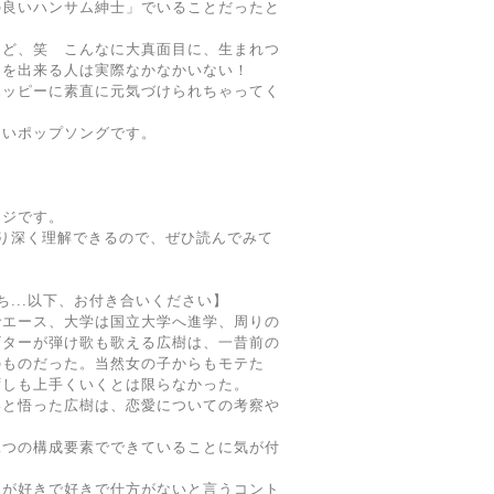
の良いハンサム紳士」でいることだったと
けど、笑 こんなに大真面目に、生まれつ
ーを出来る人は実際なかなかいない！
ハッピーに素直に元気づけられちゃってく
しいポップソングです。
ージです。
ことがより深く理解できるので、ぜひ読んでみて
生い立ち...以下、お付き合いください】
でエース、大学は国立大学へ進学、周りの
ギターが弾け歌も歌える広樹は、一昔前の
のものだった。当然女の子からもモテた
ずしも上手くいくとは限らなかった。
いと悟った広樹は、恋愛についての考察や
二つの構成要素でできていることに気が付
たが好きで好きで仕方がないと言うコント