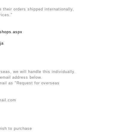
their orders shipped internationally,
vices."
rshops.aspx
ja
rseas, we will handle this individually.
 email address below.
email as "Request for overseas
mail.com
wish to purchase