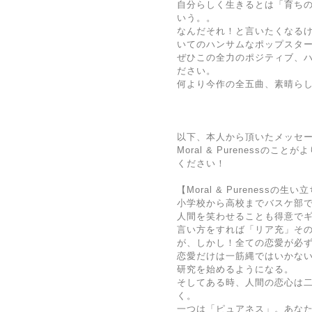
自分らしく生きるとは「育ち
いう。。
なんだそれ！と言いたくなる
いてのハンサムなポップスタ
ぜひこの全力のポジティブ、
ださい。
何より今作の全五曲、素晴ら
以下、本人から頂いたメッセ
Moral & Purenessの
ください！
【Moral & Purenessの
小学校から高校までバスケ部
人間を笑わせることも得意で
言い方をすれば「リア充」そ
が、しかし！全ての恋愛が必
恋愛だけは一筋縄ではいかな
研究を始めるようになる。
そしてある時、人間の恋心は
く。
一つは「ピュアネス」。あな