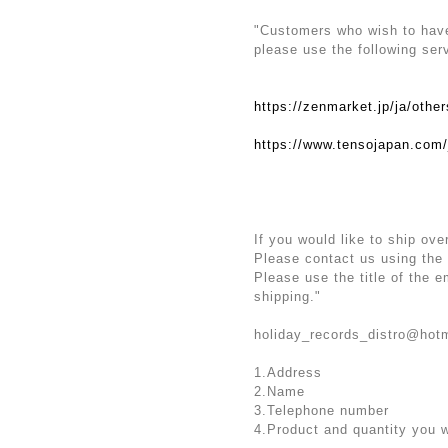
"Customers who wish to have 
please use the following ser
https://zenmarket.jp/ja/othe
https://www.tensojapan.com/
If you would like to ship ove
Please contact us using the
Please use the title of the 
shipping."
holiday_records_distro@hot
1.Address
2.Name
3.Telephone number
4.Product and quantity you 