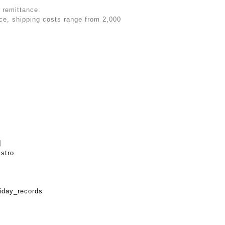
 remittance.
rice, shipping costs range from 2,000
】
istro
iday_records
】