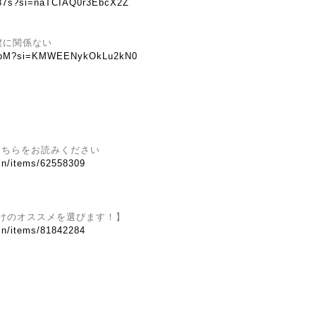
V87s?si=naTCIAQ0r3EbcX2Z
僕に関係ない
NKrbM?si=KMWEENykOkLu2kN0
こちらをお読みください
.in/items/62558309
けのオススメを選びます！】
.in/items/81842284