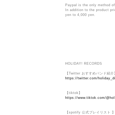
Paypal is the only method of
In addition to the product p
yen to 4,000 yen.
HOLIDAY! RECORDS
【Twitter おすすめバンド紹介
https://twitter.com/holiday_d
【tiktok】
https://www.tiktok.com/@hol
【spotify 公式プレイリスト 