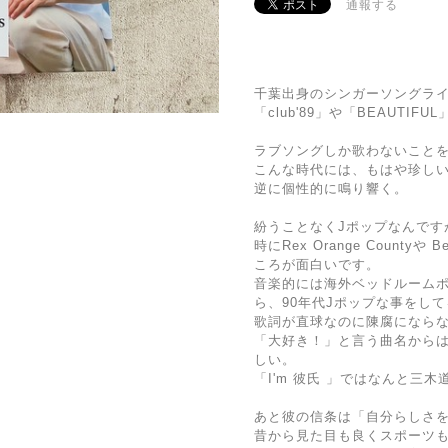
通報する
千葉出身のシンガーソングラ
「club'89」や「BEAUTI
ラブソングしか歌わないこと
こんな時代には、もはや珍し
逆に個性的に鳴り響く。
紛うことなくJポップなんです
時にRex Orange Countyや
ころが面白いです。
音楽的には海外ベッドルーム
ら、90年代Jポップな事をし
歌詞が直球なのに陳腐になら
「大好き！」と言う曲名から
しい。
「I'm 彼氏 」ではなんと三
あと彼の信条は「自分らしさ
昔から見た目も良くスポーツ