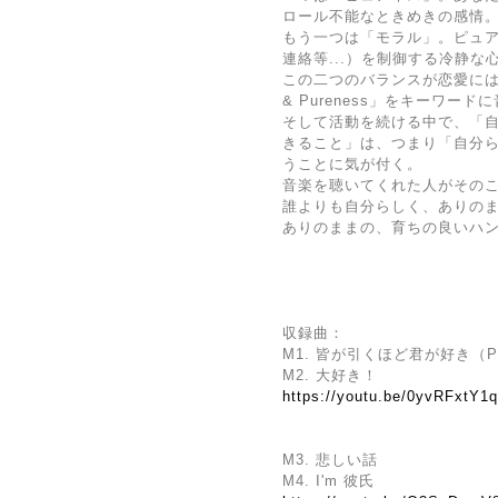
ロール不能なときめきの感情
もう一つは「モラル」。ピュ
連絡等...）を制御する冷静な
この二つのバランスが恋愛には
& Pureness」をキーワ
そして活動を続ける中で、「自分の中
きること」は、つまり「自分
うことに気が付く。
音楽を聴いてくれた人がその
誰よりも自分らしく、ありの
ありのままの、育ちの良いハ
収録曲：
M1. 皆が引くほど君が好き（Prof
M2. 大好き！
https://youtu.be/0yvRFxtY1
M3. 悲しい話
M4. I'm 彼氏