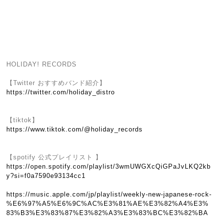
HOLIDAY! RECORDS
【Twitter おすすめバンド紹介】
https://twitter.com/holiday_distro
【tiktok】
https://www.tiktok.com/@holiday_records
【spotify 公式プレイリスト 】
https://open.spotify.com/playlist/3wmUWGXcQiGPaJvLKQ2kb
y?si=f0a7590e93134cc1
https://music.apple.com/jp/playlist/weekly-new-japanese-rock-
%E6%97%A5%E6%9C%AC%E3%81%AE%E3%82%A4%E3%
83%B3%E3%83%87%E3%82%A3%E3%83%BC%E3%82%BA