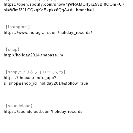
https://open.spotify.com/show/4jWRAMOlIyrZ5vBi8OQmFC?
si=Wimf3JLCQxqKcEkpkz6QgA&dl_branch=1
【Instagram】
https://www.instagram.com/holiday_records/
【shop】
http://holiday2014.thebase.in/
【shopアプリをフォローしてね】
https://thebase.in/to_app?
s=shop&shop_id=holiday2014&follow=true
【soundcloud】
https://soundcloud.com/holiday-records