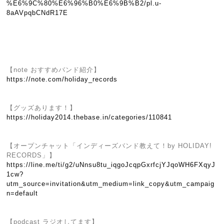
%E6%9C%80%E6%96%B0%E6%9B%B2/pl.u-
8aAVpqbCNdR17E
【note おすすめバンド紹介】
https://note.com/holiday_records
【グッズあります！】
https://holiday2014.thebase.in/categories/110841
【オープンチャット「インディーズバンド教えて！by HOLIDAY!
RECORDS」】
https://line.me/ti/g2/uNnsu8tu_iqgoJcqpGxrfcjYJqoWH6FXqyJ
1cw?
utm_source=invitation&utm_medium=link_copy&utm_campaig
n=default
【podcast ラジオしてます】