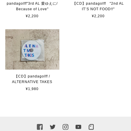
pandagolff"3rd AL 愛ゆえに/
【CD】pandagolff "2nd AL
Because of Love"
IT’S NOT FOOD!!"
¥2,200
¥2,200
【CD】pandagolff /
ALTERNATIVE TAKES
¥1,980